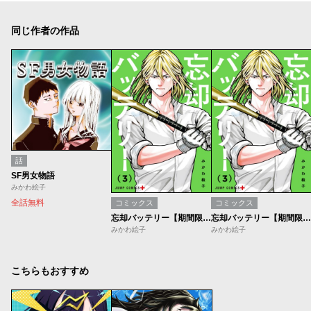
同じ作者の作品
話
SF男女物語
みかわ絵子
全話無料
コミックス
コミックス
忘却バッテリー【期間限定無料】
忘却バッテリー【期間限定無料】
みかわ絵子
みかわ絵子
こちらもおすすめ