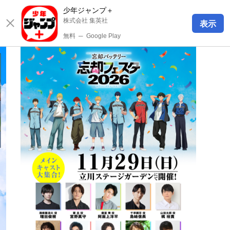
少年ジャンプ＋
株式会社 集英社
表示
無料
─
Google Play