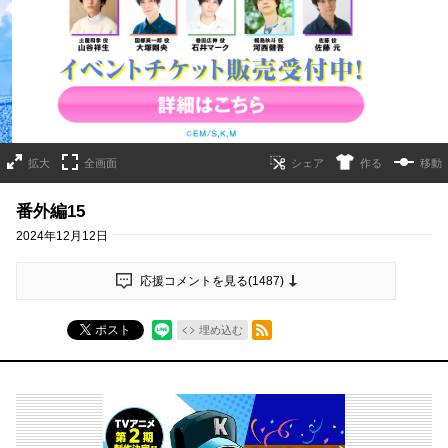
詳細ページへのリンク
拡大
全画面
作る
移動
番外編15
2024年12月12日
応援コメントを見る(
1487
)
RSSフィード
ポスト
埋め込む