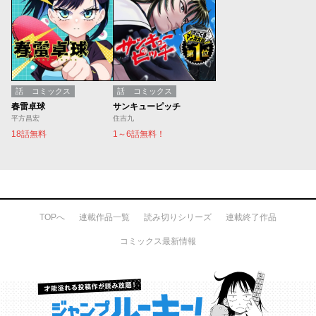
話
コミックス
話
コミックス
春雷卓球
サンキューピッチ
平方昌宏
住吉九
18話無料
1～6話無料！
TOPへ
連載作品一覧
読み切りシリーズ
連載終了作品
コミックス最新情報