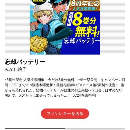
忘却バッテリー
みかわ絵子
<8周年記念 人気投票開催！今だけ8巻分無料！>※一挙公開！キャンペーン期
間：8/23まで※ <隔週木曜更新！最新3話無料>TVアニメ第2期制作決定‼ 誰
からも恐れられた、怪物バッテリーが普通の都立高校へ!?出会うはずのない
場所で、天才たちは出会ってしまった…！ [JC24巻発売中]
ファンレターを送る