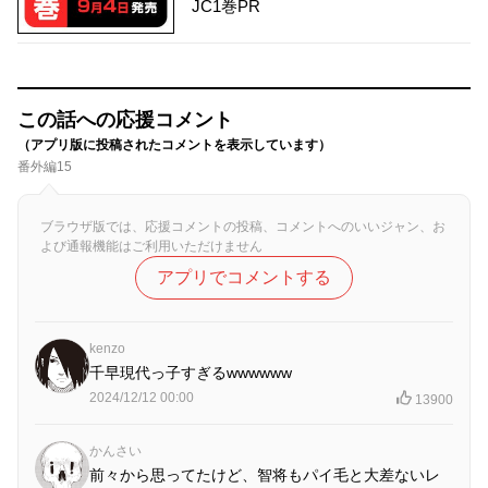
JC1巻PR
この話への応援コメント
（アプリ版に投稿されたコメントを表示しています）
番外編15
ブラウザ版では、応援コメントの投稿、コメントへのいいジャン、お
よび通報機能はご利用いただけません
アプリでコメントする
kenzo
千早現代っ子すぎるwwwwww
2024/12/12 00:00
13900
かんさい
前々から思ってたけど、智将もパイ毛と大差ないレ