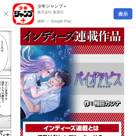
少年ジャンプ＋
株式会社 集英社
表示
無料
─
Google Play