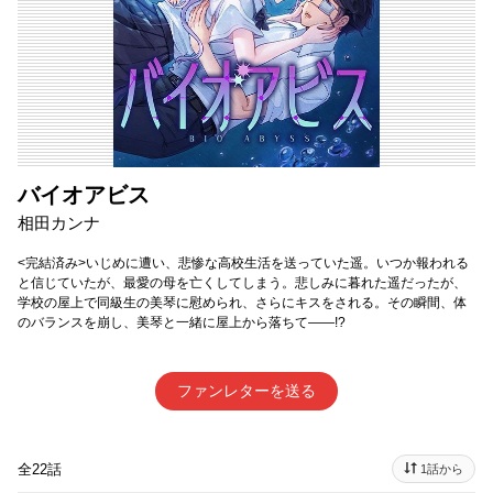
バイオアビス
相田カンナ
<完結済み>いじめに遭い、悲惨な高校生活を送っていた遥。いつか報われる
と信じていたが、最愛の母を亡くしてしまう。悲しみに暮れた遥だったが、
学校の屋上で同級生の美琴に慰められ、さらにキスをされる。その瞬間、体
のバランスを崩し、美琴と一緒に屋上から落ちて――!?
ファンレターを送る
全22話
1話から