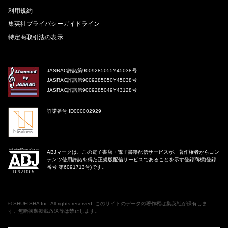
利用規約
集英社プライバシーガイドライン
特定商取引法の表示
JASRAC許諾第9009285055Y45038号
JASRAC許諾第9009285050Y45038号
JASRAC許諾第9009285049Y43128号
許諾番号 ID000002929
ABJマークは、この電子書店・電子書籍配信サービスが、著作権者からコン
テンツ使用許諾を得た正規版配信サービスであることを示す登録商標(登録
番号 第6091713号)です。
©
SHUEISHA Inc
. All rights reserved. このサイトのデータの著作権は集英社が保有しま
す。無断複製転載放送等は禁止します。