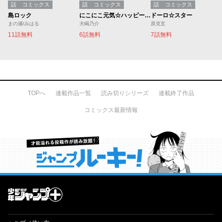
話
コミックス
話
コミックス
話
コミックス
島ロック
にこにこ元気☆ハッピーちゃん
ドーロ☆スター
まの瀬/みはる
犬嶋乃介
原克玄
11話無料
6話無料
7話無料
TOPへ
連載作品一覧
読み切りシリーズ
連載終了作品
コミックス最新情報
才能溢れる投稿作が読み放題！ ジャンプルーキー！