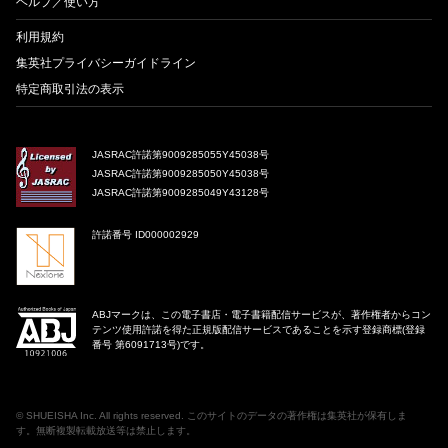
ヘルプ／使い方
利用規約
集英社プライバシーガイドライン
特定商取引法の表示
JASRAC許諾第9009285055Y45038号
JASRAC許諾第9009285050Y45038号
JASRAC許諾第9009285049Y43128号
許諾番号 ID000002929
ABJマークは、この電子書店・電子書籍配信サービスが、著作権者からコン
テンツ使用許諾を得た正規版配信サービスであることを示す登録商標(登録
番号 第6091713号)です。
©
SHUEISHA Inc
. All rights reserved. このサイトのデータの著作権は集英社が保有しま
す。無断複製転載放送等は禁止します。