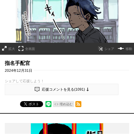
拡大
全画面
移動
指名手配官
2024年12月31日
シェアして応援しよう！
応援コメントを見る(
1091
)
RSSフィード
ポスト
埋め込む