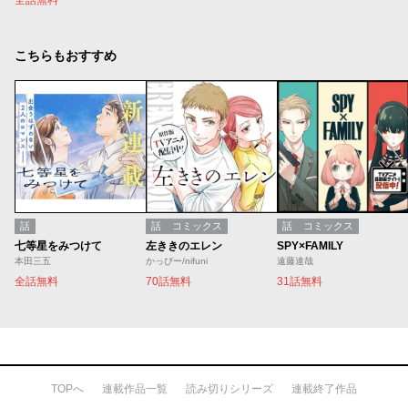
全話無料
こちらもおすすめ
話
話
コミックス
話
コミックス
七等星をみつけて
左ききのエレン
SPY×FAMILY
本田三五
かっぴー/nifuni
遠藤達哉
全話無料
70話無料
31話無料
TOPへ
連載作品一覧
読み切りシリーズ
連載終了作品