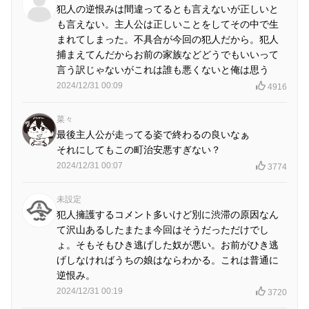
犯人の逆恨みは間違ってるとも言えないが正しいと
も言えない。主人公は正しいことをしてその中で生
まれてしまった。不具合が今回の犯人だから。犯人
捕まえてんだからお前の家族などどうでもいいって
言う訳じゃないがこれは誰も悪くないと俺は思う
2024/12/31 00:09
4916
菜々
最後主人公が走ってる姿で終わるの良いなぁ
それにしてもこの町治安悪すぎない？
2024/12/31 00:07
3774
未設定
犯人擁護するコメント多いけど別に渋滞の原因なん
て沢山あるしたまたま今回はそうだっただけでし
ょ。そもそもひき逃げした奴が悪い。お前がひき逃
げしなければうちの娘はならわかる。これは普通に
逆恨み。
2024/12/31 00:19
3720