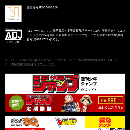
許諾番号 ID000002929
ABJマークは、この電子書店・電子書籍配信サービスが、著作権者からコン
テンツ使用許諾を得た正規版配信サービスであることを示す登録商標(登録
番号 第6091713号)です。
©
SHUEISHA Inc
. All rights reserved. このサイトのデータの著作権は集英社が保有しま
す。無断複製転載放送等は禁止します。