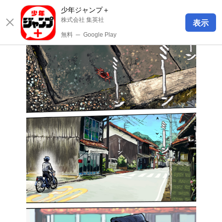
少年ジャンプ＋
株式会社 集英社
表示
無料
─
Google Play