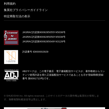
利用規約
集英社プライバシーガイドライン
特定商取引法の表示
JASRAC許諾第9009285055Y45038号
JASRAC許諾第9009285050Y45038号
JASRAC許諾第9009285049Y43128号
許諾番号 ID000002929
ABJマークは、この電子書店・電子書籍配信サービスが、著作権者からコン
テンツ使用許諾を得た正規版配信サービスであることを示す登録商標(登録
番号 第6091713号)です。
©
SHUEISHA Inc
. All rights reserved. このサイトのデータの著作権は集英社が保有しま
す。無断複製転載放送等は禁止します。