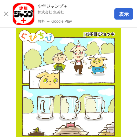
少年ジャンプ＋
株式会社 集英社
表示
無料
─
Google Play