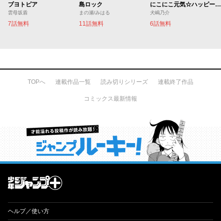
ブヨトピア
島ロック
にこにこ元気☆ハッピーちゃん
雲母坂盾
まの瀬/みはる
犬嶋乃介
7話無料
11話無料
6話無料
TOPへ
連載作品一覧
読み切りシリーズ
連載終了作品
コミックス最新情報
才能溢れる投稿作が読み放題！ ジャンプルーキー！
ヘルプ／使い方