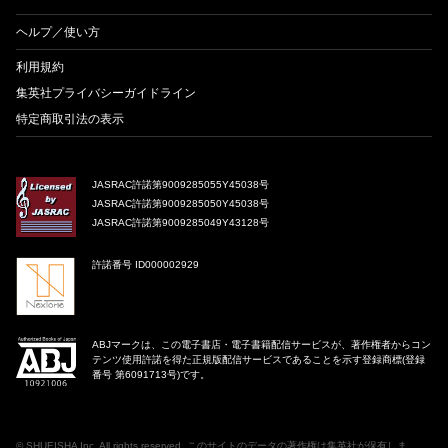
ヘルプ／使い方
利用規約
集英社プライバシーガイドライン
特定商取引法の表示
JASRAC許諾第9009285055Y45038号
JASRAC許諾第9009285050Y45038号
JASRAC許諾第9009285049Y43128号
許諾番号 ID000002929
ABJマークは、この電子書店・電子書籍配信サービスが、著作権者からコン
テンツ使用許諾を得た正規版配信サービスであることを示す登録商標(登録
番号 第6091713号)です。
©
SHUEISHA Inc
. All rights reserved. このサイトのデータの著作権は集英社が保有しま