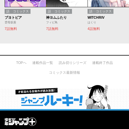
話
コミックス
話
コミックス
話
コミックス
ブヨトピア
神ヨムふたり
WITCHRIV
雲母坂盾
フィビ鳥
はくり
7話無料
7話無料
4話無料
TOPへ
連載作品一覧
読み切りシリーズ
連載終了作品
コミックス最新情報
才能溢れる投稿作が読み放題！ ジャンプルーキー！