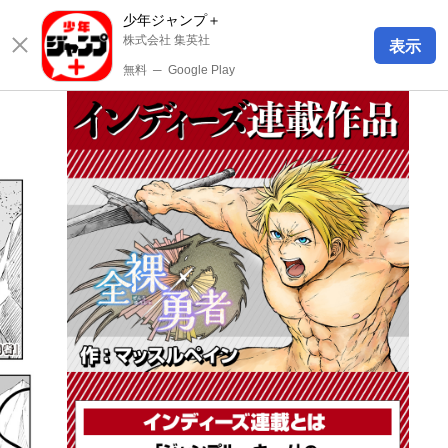
少年ジャンプ＋
株式会社 集英社
表示
無料
─
Google Play