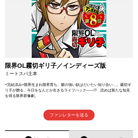
限界OL霧切ギリ子／インディーズ版
ミートスパ土本
<完結済み>限界生まれ限界育ち、癖の強い奴はだいたい知り合い…。霧切ギ
リ子が贈る、今日をなんとか生きるライフハック――!? 読めば新たな知見
を得る限界群像劇。
ファンレターを送る