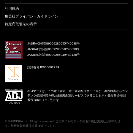
利用規約
集英社プライバシーガイドライン
特定商取引法の表示
JASRAC許諾第9009285055Y45038号
JASRAC許諾第9009285050Y45038号
JASRAC許諾第9009285049Y43128号
許諾番号 ID000002929
ABJマークは、この電子書店・電子書籍配信サービスが、著作権者からコン
テンツ使用許諾を得た正規版配信サービスであることを示す登録商標(登録
番号 第6091713号)です。
©
SHUEISHA Inc
. All rights reserved. このサイトのデータの著作権は集英社が保有しま
す。無断複製転載放送等は禁止します。