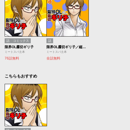
話
コミックス
話
限界OL霧切ギリ子
限界OL霧切ギリ子／縦読み版
ミートスパ土本
ミートスパ土本
76話無料
全話無料
こちらもおすすめ