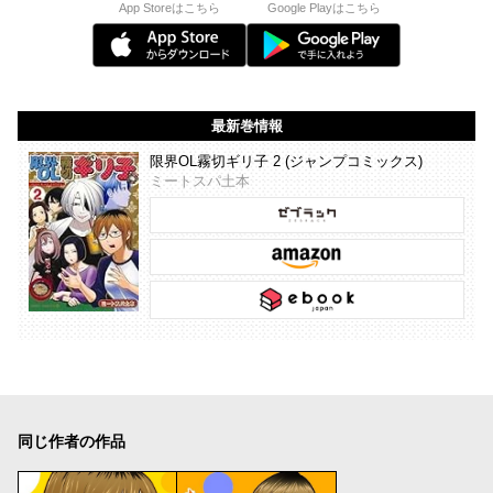
App Storeはこちら
Google Playはこちら
最新巻情報
限界OL霧切ギリ子 2 (ジャンプコミックス)
ミートスパ土本
同じ作者の作品