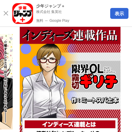
少年ジャンプ＋
株式会社 集英社
表示
無料
─
Google Play