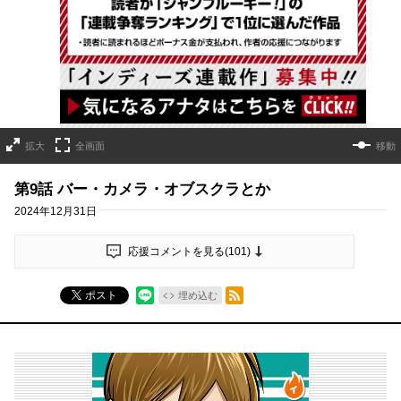
詳細ページへのリンク
拡大
全画面
移動
第9話 バー・カメラ・オブスクラとか
2024年12月31日
応援コメントを見る(
101
)
RSSフィード
ポスト
埋め込む