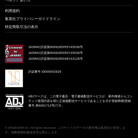
ヘルプ／使い方
利用規約
集英社プライバシーガイドライン
特定商取引法の表示
JASRAC許諾第9009285055Y45038号
JASRAC許諾第9009285050Y45038号
JASRAC許諾第9009285049Y43128号
許諾番号 ID000002929
ABJマークは、この電子書店・電子書籍配信サービスが、著作権者からコン
テンツ使用許諾を得た正規版配信サービスであることを示す登録商標(登録
番号 第6091713号)です。
©
SHUEISHA Inc
. All rights reserved. このサイトのデータの著作権は集英社が保有しま
す。無断複製転載放送等は禁止します。