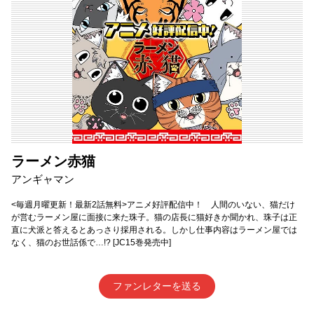
ラーメン赤猫
アンギャマン
<毎週月曜更新！最新2話無料>アニメ好評配信中！ 人間のいない、猫だけ
が営むラーメン屋に面接に来た珠子。猫の店長に猫好きか聞かれ、珠子は正
直に犬派と答えるとあっさり採用される。しかし仕事内容はラーメン屋では
なく、猫のお世話係で…!? [JC15巻発売中]
ファンレターを送る