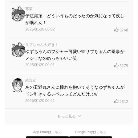
寒東
伝法灌頂…どういうものだったのか気になって夜し
か眠れん！
2025/01/20 00:02
3768
サブちゃん大好き！
ゆずちゃんのフシャー可愛い🩷サブちゃんの返事が
メシ！なのめっちゃいい笑
2025/01/20 00:01
3179
未設定
あの丑満丸さんに憧れを抱いてそうなゆずちゃんが
ドン引きするレベルってどんだけよw
2025/01/20 00:01
2812
もっと見る
App Storeはこちら
Google Playはこちら