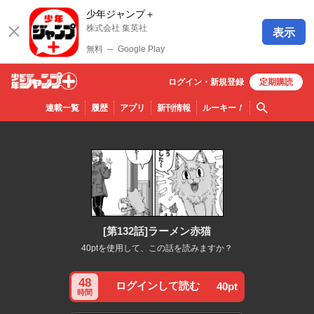
少年ジャンプ＋
株式会社 集英社
表示
無料
─
Google Play
ログイン・
新規
登録
定期購読
少年ジ
検索
連載一覧
履歴
アプリ
新刊情報
ルーキー
！
ャンプ
＋
[第132話]ラーメン赤猫
40ptを使用して、この話を読みますか？
48
ログインして読む
40pt
時間