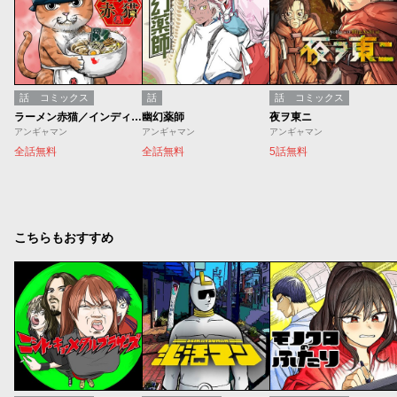
話
コミックス
話
話
コミックス
ラーメン赤猫／インディーズ版
幽幻薬師
夜ヲ東ニ
アンギャマン
アンギャマン
アンギャマン
全話無料
全話無料
5話無料
こちらもおすすめ