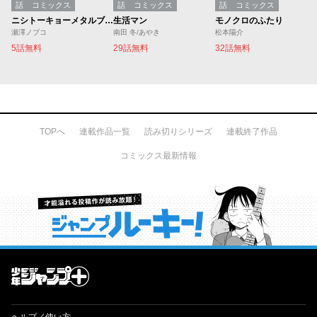
話
コミックス
話
コミックス
話
コミックス
ニシトーキョーメタルブラザーズ
生活マン
モノクロのふたり
瀬澤ノブコ
南田 冬/あやき
松本陽介
5話無料
29話無料
32話無料
TOPへ
連載作品一覧
読み切りシリーズ
連載終了作品
コミックス最新情報
才能溢れる投稿作が読み放題！ ジャンプルーキー！