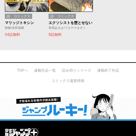
話
コミックス
話
コミックス
マリッジトキシン
エクソシストを堕とせない
静脈/依田瑞稀
有馬あるま/フカヤマますく
54話無料
9話無料
TOPへ
連載作品一覧
読み切りシリーズ
連載終了作品
コミックス最新情報
才能溢れる投稿作が読み放題！ ジャンプルーキー！