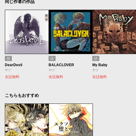
同じ作者の作品
話
話
話
DearDevil
BALACLOVER
My Baby
ヤヅ
ヤヅ
ヤヅ
全話無料
全話無料
全話無料
こちらもおすすめ