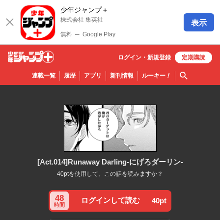
少年ジャンプ＋
株式会社 集英社
表示
無料
─
Google Play
ログイン・
新規
登録
定期購読
少年ジ
検索
連載一覧
履歴
アプリ
新刊情報
ルーキー
！
ャンプ
＋
[Act.014]Runaway Darling-にげろダーリン-
40ptを使用して、この話を読みますか？
48
ログインして読む
40pt
時間