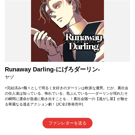
Runaway Darling-にげろダーリン-
ヤヅ
<完結済み>飄々として明るく女好きのダーリンは軟派な優男。だが、裏社会
の住人達は知っている、怖れている、危ぶんでいる――ダーリンが現れたそ
の瞬間に運命が急速に動き出すことを…！裏社会随一の【逃がし屋】が魅せ
る華麗なる逃走アクション劇！ [JC全2巻発売中]
ファンレターを送る