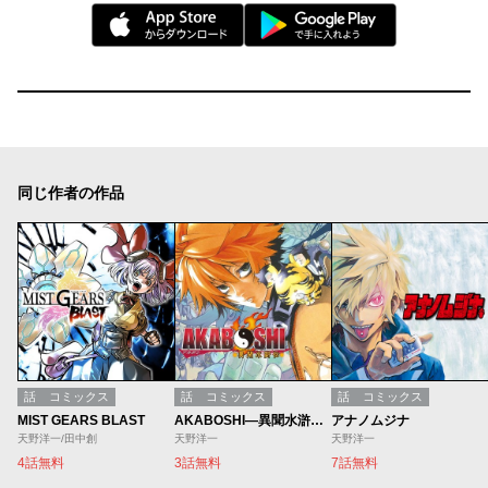
同じ作者の作品
話
コミックス
話
コミックス
話
コミックス
MIST GEARS BLAST
AKABOSHI―異聞水滸伝―
アナノムジナ
天野洋一/田中創
天野洋一
天野洋一
4話無料
3話無料
7話無料