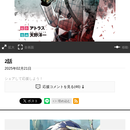
拡大
全画面
移動
2話
2025年02月21日
シェアして応援しよう！
応援コメントを見る(
46
)
RSSフィード
ポスト
埋め込む