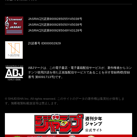
JASRAC許諾第9009285055Y45038号
JASRAC許諾第9009285050Y45038号
JASRAC許諾第9009285049Y43128号
許諾番号 ID000002929
ABJマークは、この電子書店・電子書籍配信サービスが、著作権者からコン
テンツ使用許諾を得た正規版配信サービスであることを示す登録商標(登録
番号 第6091713号)です。
©
SHUEISHA Inc
. All rights reserved. このサイトのデータの著作権は集英社が保有しま
す。無断複製転載放送等は禁止します。