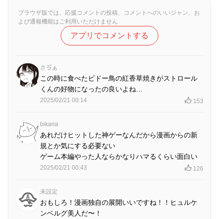
ブラウザ版では、応援コメントの投稿、コメントへのいいジャン、お
よび通報機能はご利用いただけません
アプリでコメントする
さゔぁ
この時に食べたビドー鳥の紅香草焼きがストロール
くんの好物になったの良いよね…
2025/02/21 00:14
153
bikaria
あれだけヒットした神ゲーなんだから漫画からの新
規とか気にする必要ない
ゲーム本編やった人ならかなりハマるくらい面白い
2025/02/21 00:43
126
未設定
おもしろ！漫画独自の展開いいですね！！ヒュルケ
ンベルグ美人だ〜！