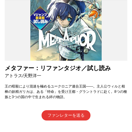
メタファー：リファンタジオ／試し読み
アトラス/天野洋一
王の暗殺により混迷を極めるユークロニア連合王国――。主人公ウィルと相
棒の妖精ガリカは、ある「特命」を受け王都・グラントラドに赴く。8つの種
族と3つの国の中で生まれる絆の物語。
ファンレターを送る