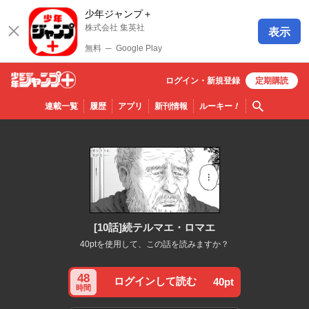
少年ジャンプ＋
株式会社 集英社
表示
無料
─
Google Play
ログイン・
新規
登録
定期購読
少年ジ
検索
連載一覧
履歴
アプリ
新刊情報
ルーキー
！
ャンプ
＋
[10話]続テルマエ・ロマエ
40ptを使用して、この話を読みますか？
48
ログインして読む
40pt
時間