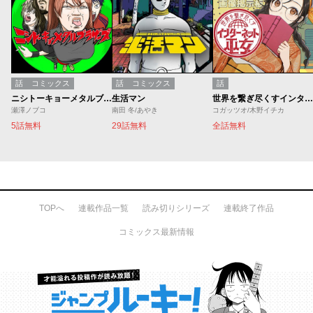
話
コミックス
話
コミックス
話
ニシトーキョーメタルブラザーズ
生活マン
世界を繋ぎ尽くすインターネット巫女
瀬澤ノブコ
南田 冬/あやき
コガッツオ/木野イチカ
5話無料
29話無料
全話無料
TOPへ
連載作品一覧
読み切りシリーズ
連載終了作品
コミックス最新情報