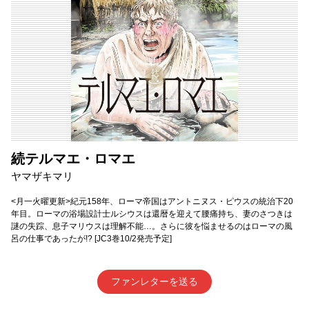
続テルマエ・ロマエ
ヤマザキマリ
<月一火曜更新>紀元158年、ローマ帝国はアントニヌス・ピウスの統治下20
年目。ローマの浴場設計士ルシウスは還暦を迎えて腰痛持ち、妻のさつきは
謎の失踪、息子マリウスは理解不能…。さらに彼を悩ませるのはローマの風
呂の仕事であったが!? [JC3巻10/2発売予定]
ファンレターを送る