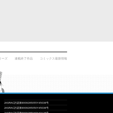
リーズ
連載終了作品
コミックス最新情報
JASRAC許諾第9009285055Y45038号
JASRAC許諾第9009285050Y45038号
JASRAC許諾第9009285049Y43128号