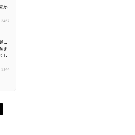
聞か
3467
起こ
産ま
てし
3144