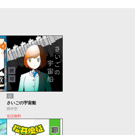
話
さいごの宇宙船
田中空
全話無料