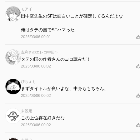
モアイ
田中空先生のSFは面白いことが確定してるんだよな
俺はタテの国でSFハマった
2025/03/06 00:01
左利きのエレコ🫶🏻✨
タテの国の作者さんのヨコ読みだ！
2025/03/06 00:02
ぴちょも
まずタイトルが良いよな、中身ももちろん。
2025/03/06 00:02
未設定
この上位存在好きだな
2025/03/06 00:02