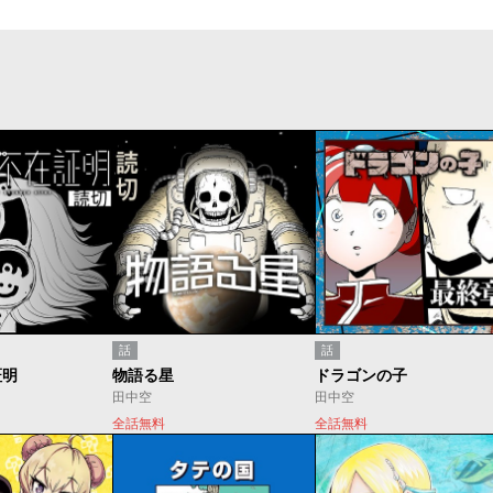
話
話
証明
物語る星
ドラゴンの子
田中空
田中空
全話無料
全話無料