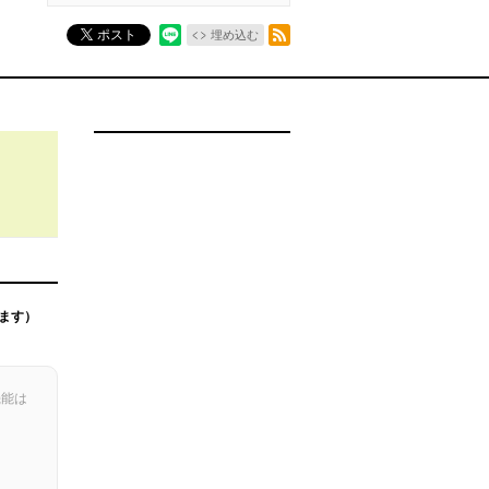
RSSフィード
ポスト
埋め込む
ます）
機能は