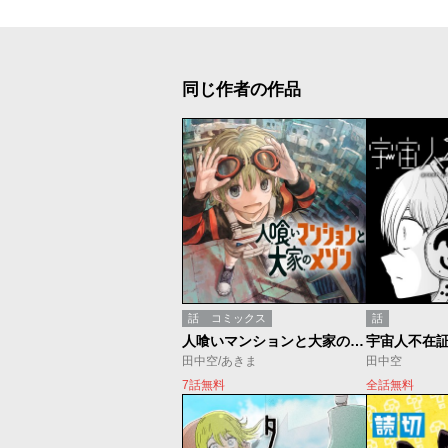
同じ作者の作品
話
コミックス
話
人喰いマンションと大家のメゾン
宇宙人不在
田中空/あきま
田中空
7話無料
全話無料