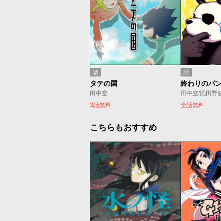
話
話
タテの国
終わりのパ
田中空
田中空/肥田野
3話無料
全話無料
こちらもおすすめ