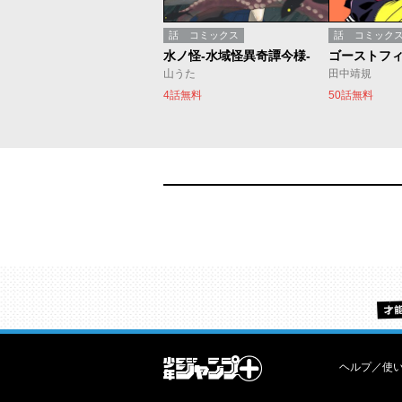
話
コミックス
話
コミック
水ノ怪-水域怪異奇譚今様-
ゴーストフ
山うた
田中靖規
4話無料
50話無料
ヘルプ／使