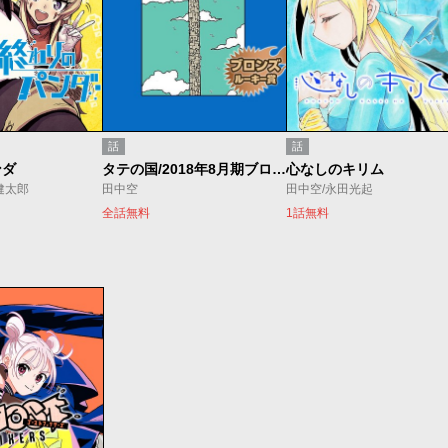
話
話
ンダ
タテの国/2018年8月期ブロンズルーキー賞
心なしのキリム
健太郎
田中空
田中空/永田光起
全話無料
1話無料