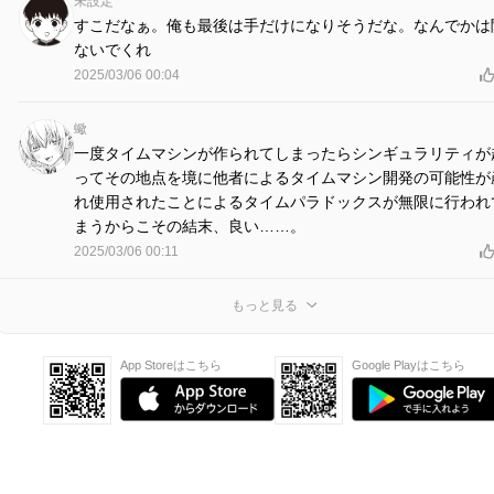
未設定
すこだなぁ。俺も最後は手だけになりそうだな。なんでかは
ないでくれ
2025/03/06 00:04
蠍
一度タイムマシンが作られてしまったらシンギュラリティが
ってその地点を境に他者によるタイムマシン開発の可能性が
れ使用されたことによるタイムパラドックスが無限に行われ
まうからこその結末、良い……。
2025/03/06 00:11
もっと見る
App Storeはこちら
Google Playはこちら