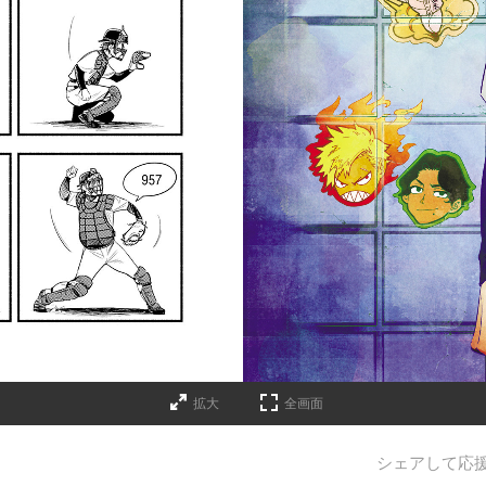
拡大
全画面
シェアして応