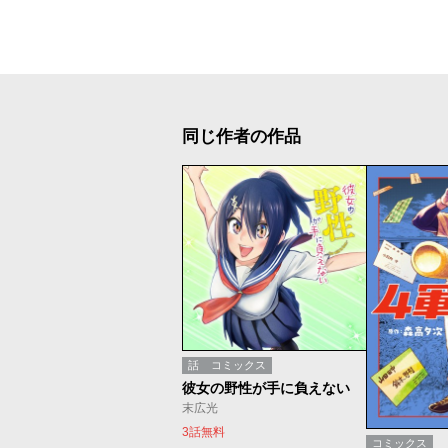
同じ作者の作品
話
コミックス
彼女の野性が手に負えない
末広光
3話無料
コミックス