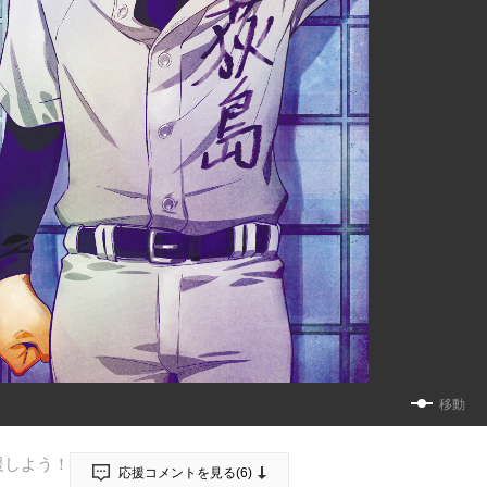
移動
援しよう！
応援コメントを見る(
6
)