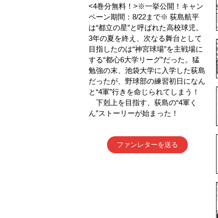
<4巻分無料！>※一挙公開！キャン
ペーン期間：8/22まで※ 荻島航平
は“都立の星”と呼ばれた高校球児。
3年の夏を終え、次なる舞台として
目指したのは“神宮球場”を主戦場に
する“都心6大学リーグ”だった。猛
勉強の末、池袋大学に入学した荻島
だったが、野球部の練習初日になん
と“4軍”行きを命じられてしまう！
下剋上を目指す、荻島の“4軍く
ん”ストーリーが始まった！
ファンレターを送る