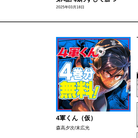
2025年03月18日
4軍くん（仮）
森高夕次/末広光