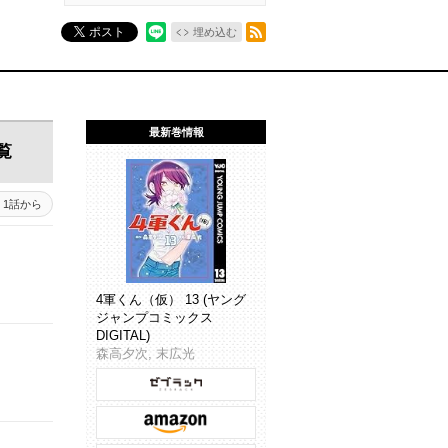
RSSフィード
ポスト
埋め込む
最新巻情報
覧
1話から
4軍くん（仮） 13 (ヤング
ジャンプコミックス
DIGITAL)
森高夕次, 末広光