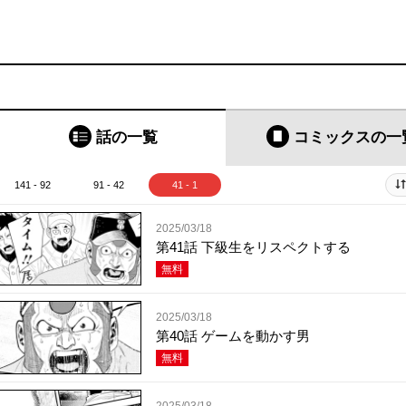
話の一覧
コミックス
の一
141 - 92
91 - 42
41 - 1
2025/03/18
第41話 下級生をリスペクトする
無料
2025/03/18
第40話 ゲームを動かす男
無料
2025/03/18