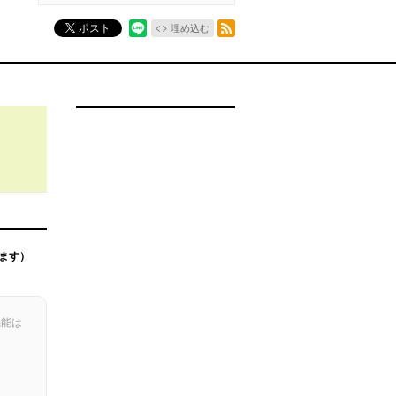
RSSフィード
ポスト
埋め込む
ます）
機能は