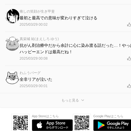
推しの笑顔が生き甲斐
最初と最高での意味が変わりすぎて泣ける
2025/03/29 00:02
真栄城 祐(まえしろ ゆう)
抗がん剤治療中だから余計に心に染み渡る話だった…！やっ
ハッピーエンドは最高だね！
2025/03/29 00:08
わふうバーグ
全非リアが泣いた
2025/03/29 00:01
もっと見る
App Storeはこちら
Google Playはこちら