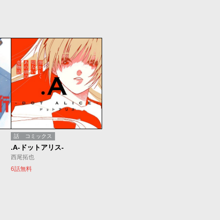
話
コミックス
.A-ドットアリス-
西尾拓也
6話無料