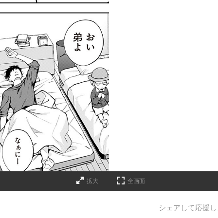
拡大
全画面
シェアして応援し