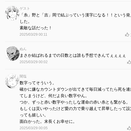
ゲスト
「糸」野と「吉」岡で結ぶっていう漢字になる！！という発
した。
素敵な話だった！
2025/03/29 00:11
ぬん
まさか結ばれるまでの日数とは誰も予想できんてぇぇぇぇ
2025/03/29 00:02
闇塩
数字ってそういう。
確かに嫌なカウントダウンが出てきて毎日減ってたら死を連
てしまうけど、何だよ良い数字やん。
つか、ずっと赤い数字やったしな運命の赤い糸とも繋がる。
もしくは災いやったけど愛の力で乗り越えて昇華したって設
っても嬉しい。
面白かった。末長くお幸せに。
2025/03/29 00:05