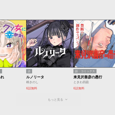
ス
話
話
コミックス
あれ
ルノリータ
来見沢善彦の愚行
棉きのし
ときわ四葩
6話無料
6話無料
もっと見る