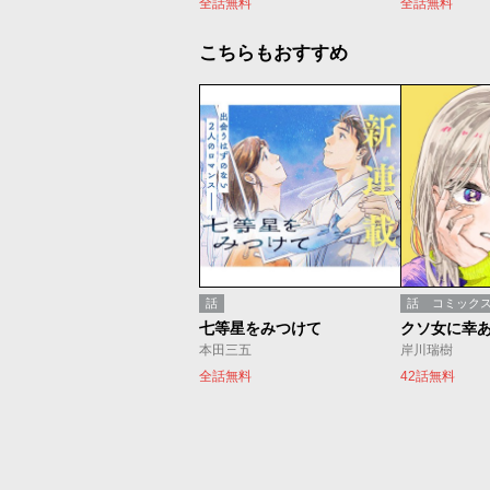
全話無料
全話無料
こちらもおすすめ
話
話
コミック
七等星をみつけて
クソ女に幸
本田三五
岸川瑞樹
全話無料
42話無料