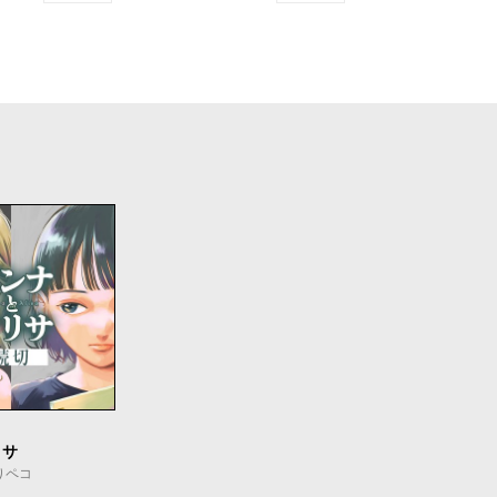
リサ
りペコ