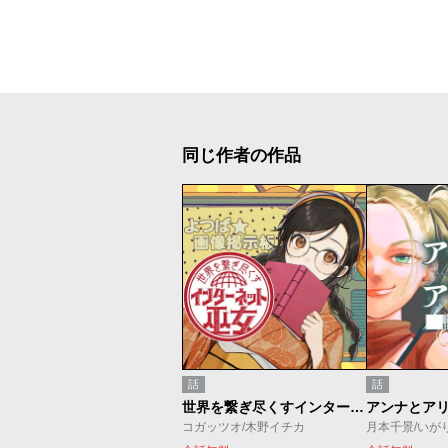
同じ作者の作品
話
話
世界を繋ぎ尽くすインターネット巫女
アンナとア
コガッツオ/木野イチカ
月本千景/いが