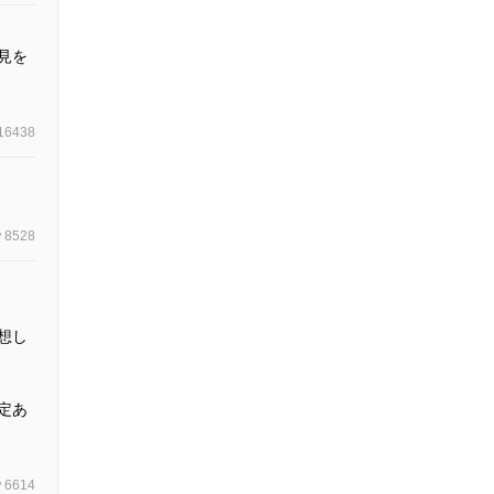
見を
16438
8528
想し
定あ
6614