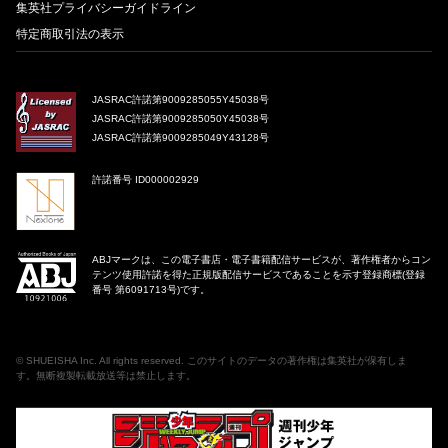
集英社プライバシーガイドライン
特定商取引法の表示
JASRAC許諾第9009285055Y45038号
JASRAC許諾第9009285050Y45038号
JASRAC許諾第9009285049Y43128号
許諾番号 ID000002929
ABJマークは、この電子書店・電子書籍配信サービスが、著作権者からコン
テンツ使用許諾を得た正規版配信サービスであることを示す登録商標(登録
番号 第6091713号)です。
©
SHUEISHA Inc
. All rights reserved. このサイトのデータの著作権は集英社が保有しま
す。無断複製転載放送等は禁止します。