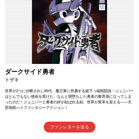
ダークサイド勇者
トザキ
世界が2つに分断されし時代、魔王軍に所属する超下っ端戦闘員・ジュニパー
はとんでもない使命を受けた…なんと闇堕ちした勇者の教育係になってしま
ったのだ！ジュニパーと勇者の絆が結ばれる刻、世界が変革を迎える――天
照地暗ハイファンタジーアクション！
ファンレターを送る