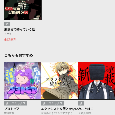
話
墓場まで持っていく話
トザキ
全話無料
こちらもおすすめ
話
コミックス
話
コミックス
話
ブヨトピア
エクソシストを堕とせない
みことはこ
雲母坂盾
有馬あるま/フカヤマますく
天願真太郎