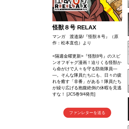
怪獣８号 RELAX
マンガ 渡邉築/『怪獣８号』（原
作：松本直也）より
<隔週金曜更新>『怪獣8号』のスピ
ンオフギャグ漫画！迫りくる怪獣か
ら命がけで人々を守る防衛隊員―
―。そんな隊員たちにも、日々の疲
れを癒す「非番」がある！隊員たち
が繰り広げる抱腹絶倒の休暇を見逃
すな！ [JC5巻9/4発売]
ファンレターを送る