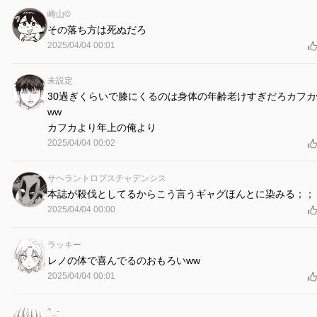
崎山©︎
その落ち方は死ぬだろ
2025/04/04 00:01
未設定
30過ぎくらいで膝にくるのは身体の年齢老けすぎだろカフカ
ww
カフカより年上の俺より
2025/04/04 00:02
サヘラントロプスチャデンシス
本誌が殺伐としてるからこう言うギャグほんとに染みる；；
2025/04/04 00:00
ラッキー
レノの体で喜んでるのおもろいww
2025/04/04 00:01
‪^_‐