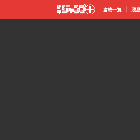
連載一覧
履
少年ジャン
プ＋