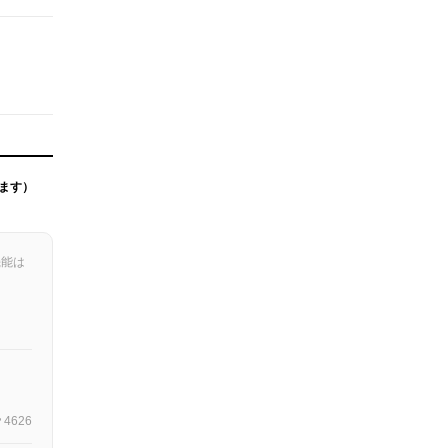
ます）
機能は
4626