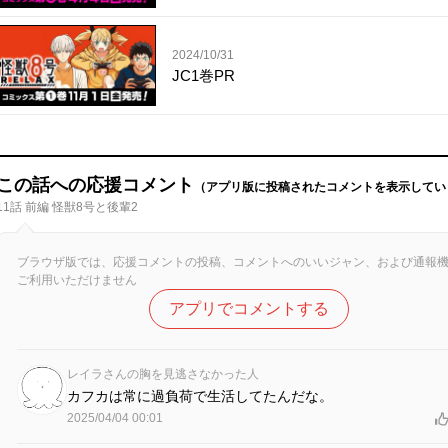
2024/10/31
JC1巻PR
この話への応援コメント
（アプリ版に投稿されたコメントを表示してい
11話 前編 怪獣8号と後輩2
ブラウザ版では、応援コメントの投稿、コメントへのいいジャン、および通報
ご利用いただけません
アプリでコメントする
レイラさんの胸を見逃さなかった人
カフカは常に過負荷で生活してたんだな。
2025/04/04 00:01