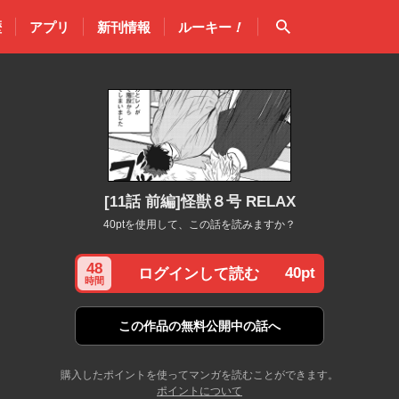
検索
歴
アプリ
新刊情報
ルーキー
！
[11話 前編]怪獣８号 RELAX
40ptを使用して、この話を読みますか？
48
40pt
ログインして読む
時間
この作品の
無料公開中の話へ
購入したポイントを使ってマンガを読むことができます。
ポイントについて