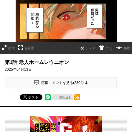
拡大
全画面
作る
移動
第1話 老人ホームレウニオン
2025年04月13日
応援コメントを見る(
2304
)
RSSフィード
ポスト
埋め込む