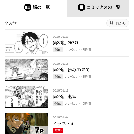
話の一覧
コミックス
の一覧
全37話
1話から
2026/01/25
第30話 GGG
40
pt
レンタル・
48
時間
2026/01/18
第29話 歩みの果て
40
pt
レンタル・
48
時間
2026/01/11
第28話 継承
40
pt
レンタル・
48
時間
2026/01/04
イラスト6
無料