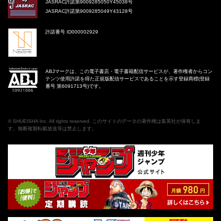
JASRAC許諾第9009285050Y45038号
JASRAC許諾第9009285049Y43128号
許諾番号 ID000002929
ABJマークは、この電子書店・電子書籍配信サービスが、著作権者からコン
テンツ使用許諾を得た正規版配信サービスであることを示す登録商標(登録
番号 第6091713号)です。
©
SHUEISHA Inc
. All rights reserved. このサイトのデータの著作権は集英社が保有しま
す。無断複製転載放送等は禁止します。