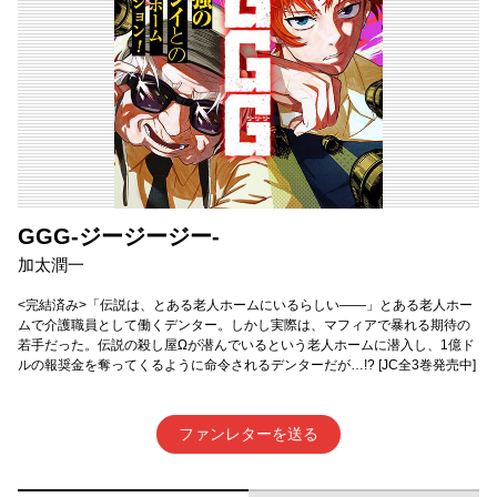
GGG-ジージージー-
加太潤一
<完結済み>「伝説は、とある老人ホームにいるらしい――」とある老人ホー
ムで介護職員として働くデンター。しかし実際は、マフィアで暴れる期待の
若手だった。伝説の殺し屋Ωが潜んでいるという老人ホームに潜入し、1億ド
ルの報奨金を奪ってくるように命令されるデンターだが…!? [JC全3巻発売中]
ファンレターを送る