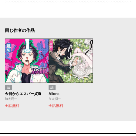
同じ作者の作品
話
話
今日からエスパー貞道
Aliens
加太潤一
加太潤一
全話無料
全話無料