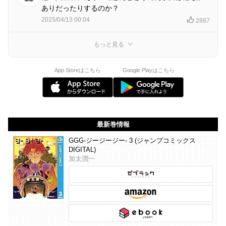
ありだったりするのか？
2025/04/13 00:04
2887
もっと見る
App Storeはこちら
Google Playはこちら
最新巻情報
GGG-ジージージー- 3 (ジャンプコミックス
DIGITAL)
加太潤一