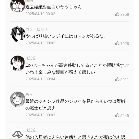
鹵窩
過去編絶対面白いヤツじゃん
2025/04/13 00:02
8856
コシ・ヒカリ
やっぱり強いジジイにはロマンがあるな。
2025/04/13 00:02
7928
未設定
Ωのじーちゃんが高速移動してるとことか躍動感すご
いわ！楽しみな漫画が増えて嬉しい
2025/04/13 00:04
5911
あら
最近のジャンプ作品のジジイを見たらそいつは歴戦
の戦士だと思え
2025/04/13 00:03
5445
未設定
他の入居者にえらい迷惑だと思うんだが実は他も訳