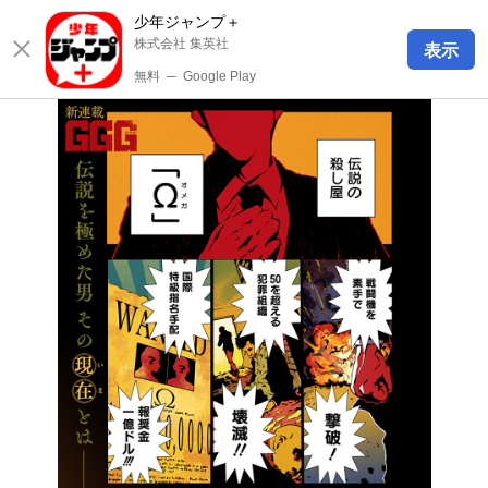
少年ジャンプ＋
株式会社 集英社
表示
無料
─
Google Play