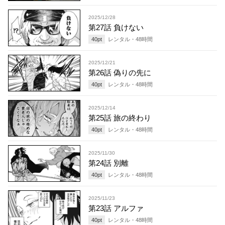
2025/12/28
第27話 負けない
40
pt
レンタル・
48
時間
2025/12/21
第26話 偽りの先に
40
pt
レンタル・
48
時間
2025/12/14
第25話 旅の終わり
40
pt
レンタル・
48
時間
2025/11/30
第24話 別離
40
pt
レンタル・
48
時間
2025/11/23
第23話 アルファ
40
pt
レンタル・
48
時間