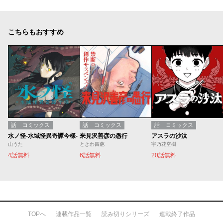
こちらもおすすめ
話
コミックス
話
コミックス
話
コミックス
水ノ怪-水域怪異奇譚今様-
来見沢善彦の愚行
アスラの沙汰
山うた
ときわ四葩
宇乃花空樹
4話無料
6話無料
20話無料
TOPへ
連載作品一覧
読み切りシリーズ
連載終了作品