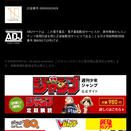
許諾番号 ID000002929
ABJマークは、この電子書店・電子書籍配信サービスが、著作権者からコン
テンツ使用許諾を得た正規版配信サービスであることを示す登録商標(登録
番号 第6091713号)です。
©
SHUEISHA Inc
. All rights reserved. このサイトのデータの著作権は集英社が保有しま
す。無断複製転載放送等は禁止します。