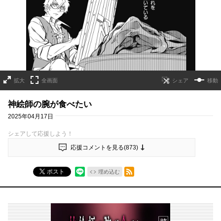
拡大
全画面
移動
神絵師の腕が食べたい
2025年04月17日
シェアして応援しよう！
応援コメントを見る(
873
)
RSSフィード
ポスト
埋め込む