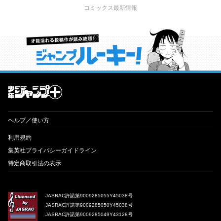
コミックス最新情報
才能溢れる投稿作が読み放題！ ジャンプルーキー！
ヘルプ／使い方
利用規約
集英社プライバシーガイドライン
特定商取引法の表示
JASRAC許諾第9009285055Y45038号
JASRAC許諾第9009285050Y45038号
JASRAC許諾第9009285049Y43128号