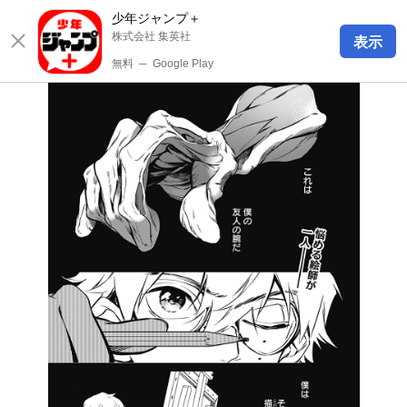
少年ジャンプ＋
株式会社 集英社
表示
無料
─
Google Play