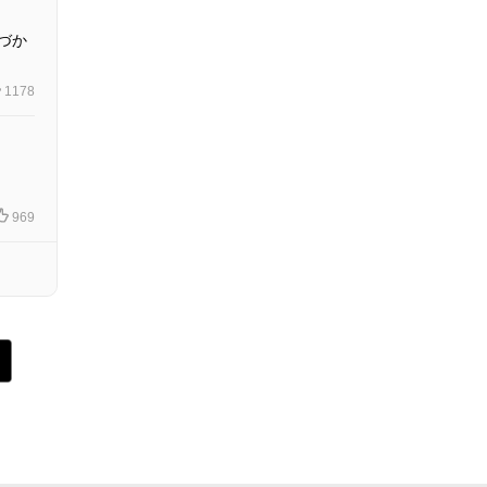
づか
1178
969