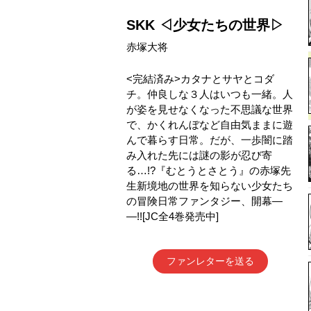
SKK ◁少女たちの世界▷
赤塚大将
<完結済み>カタナとサヤとコダ
チ。仲良しな３人はいつも一緒。人
が姿を見せなくなった不思議な世界
で、かくれんぼなど自由気ままに遊
んで暮らす日常。だが、一歩闇に踏
み入れた先には謎の影が忍び寄
る…!?『むとうとさとう』の赤塚先
生新境地の世界を知らない少女たち
の冒険日常ファンタジー、開幕―
―!![JC全4巻発売中]
ファンレターを送る