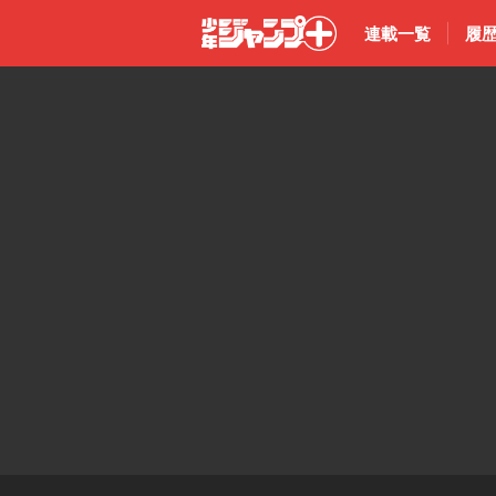
連載一覧
履
少年ジャン
プ＋