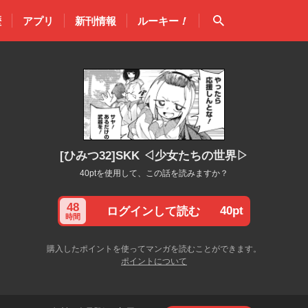
検索
歴
アプリ
新刊情報
ルーキー
！
[ひみつ32]SKK ◁少女たちの世界▷
40ptを使用して、この話を読みますか？
48
40pt
ログインして読む
時間
購入したポイントを使ってマンガを読むことができます。
ポイントについて