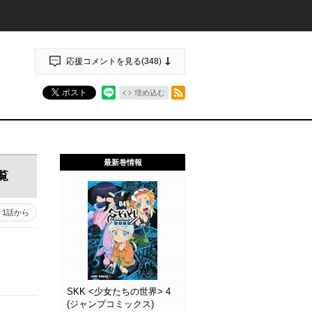
応援コメントを見る(
348
)
RSSフィード
ポスト
埋め込む
最新巻情報
覧
1話から
SKK <少女たちの世界> 4
(ジャンプコミックス)