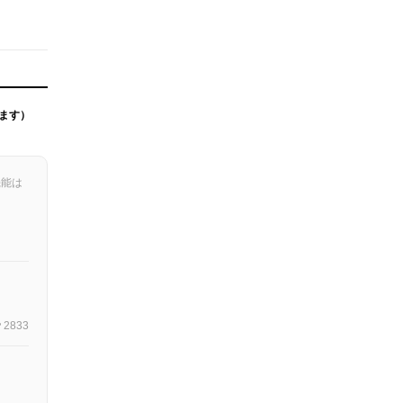
ます）
機能は
2833