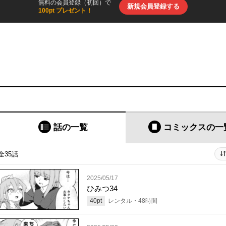
無料の会員登録（初回）で
新規会員登録する
100pt プレゼント！
話の一覧
コミックス
の一
全35話
2025/05/17
ひみつ34
40
pt
レンタル・
48
時間