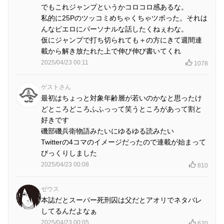
でもこれジャンプというかコロコロ感あるな。
私的に25Pのツッコミめちゃくちゃツボった。それは
んなピエロにパーソナルな話したくねぇわな。
仮にジャンプで打ち切られても＋の方にきて週間連
載から解き放たれた上で伸び伸び書いてくれ
2025/04/23 00:11
1078
ゲストさん
最初はちょっと対象年齢層が若いのかなと思ったけ
どところどころふふっって笑うところがあって割と
好きです
磯部磯兵衛物語みたいにゆるゆる読みたい
Twitterの4コマのイメージだったので連載が始まって
びっくりしました
2025/04/23 00:08
810
ゼウス
本誌だとスーパー死刑囚は父だとアオリでネタバレ
してるんだよなぁ
2025/04/23 00:05
620