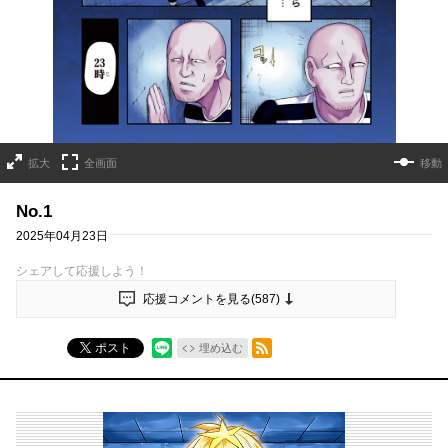
拡大
全画面
移動
No.1
2025年04月23日
シェアして応援しよう！
応援コメントを見る(
587
)
RSSフィード
ポスト
埋め込む