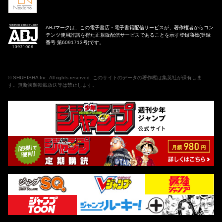
ABJマークは、この電子書店・電子書籍配信サービスが、著作権者からコン
テンツ使用許諾を得た正規版配信サービスであることを示す登録商標(登録
番号 第6091713号)です。
©
SHUEISHA Inc
. All rights reserved. このサイトのデータの著作権は集英社が保有しま
す。無断複製転載放送等は禁止します。