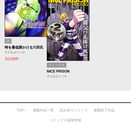
話
時を最低限かける六田氏
すがぬまたつや
全話無料
コミックス
NICE PRISON
すがぬまたつや
TOPへ
連載作品一覧
読み切りシリーズ
連載終了作品
コミックス最新情報