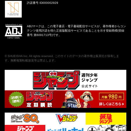
許諾番号 ID000002929
ABJマークは、この電子書店・電子書籍配信サービスが、著作権者からコン
テンツ使用許諾を得た正規版配信サービスであることを示す登録商標(登録
番号 第6091713号)です。
©
SHUEISHA Inc
. All rights reserved. このサイトのデータの著作権は集英社が保有しま
す。無断複製転載放送等は禁止します。