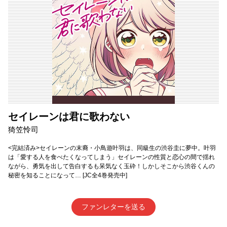
セイレーンは君に歌わない
猗笠怜司
<完結済み>セイレーンの末裔・小鳥遊叶羽は、同級生の渋谷圭に夢中。叶羽
は「愛する人を食べたくなってしまう」セイレーンの性質と恋心の間で揺れ
ながら、勇気を出して告白するも呆気なく玉砕！しかしそこから渋谷くんの
秘密を知ることになって… [JC全4巻発売中]
ファンレターを送る