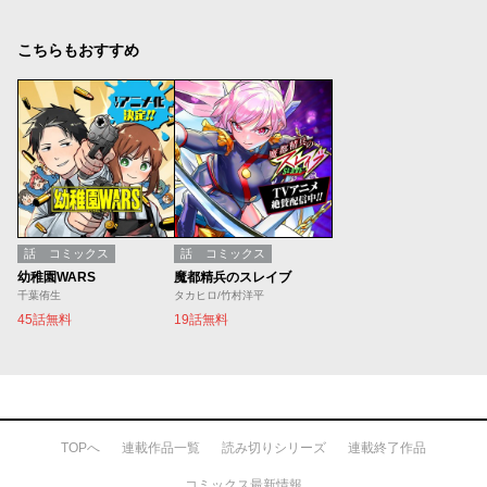
こちらもおすすめ
話
コミックス
話
コミックス
幼稚園WARS
魔都精兵のスレイブ
千葉侑生
タカヒロ/竹村洋平
45話無料
19話無料
TOPへ
連載作品一覧
読み切りシリーズ
連載終了作品
コミックス最新情報