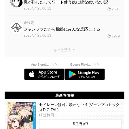
機が熟したってワード使う奴に碌な奴いない説
2025/04/28 00:12
2601
未設定
ジャンプラだから機熟にみんな反応しよる
2025/04/28 00:13
1979
もっと見る
App Storeはこちら
Google Playはこちら
最新巻情報
セイレーンは君に歌わない 4 (ジャンプコミック
スDIGITAL)
猗笠怜司