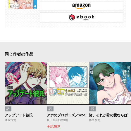
同じ作者の作品
話
話
話
アップデート彼氏
アホのプロポーズ／World Maker 4P漫画コンテスト
渚、それが君の愛ならば
猗笠怜司
夏山飴/猗笠怜司
猗笠怜司
全話無料