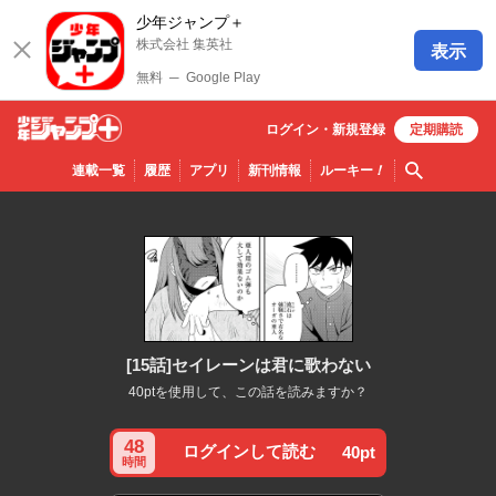
少年ジャンプ＋
株式会社 集英社
表示
無料
─
Google Play
ログイン・
新規
登録
定期購読
少年ジ
検索
連載一覧
履歴
アプリ
新刊情報
ルーキー
！
ャンプ
＋
[15話]セイレーンは君に歌わない
40ptを使用して、この話を読みますか？
48
ログインして読む
40pt
時間