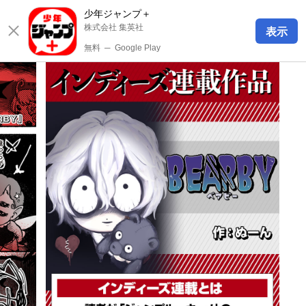
少年ジャンプ＋
株式会社 集英社
表示
無料
─
Google Play