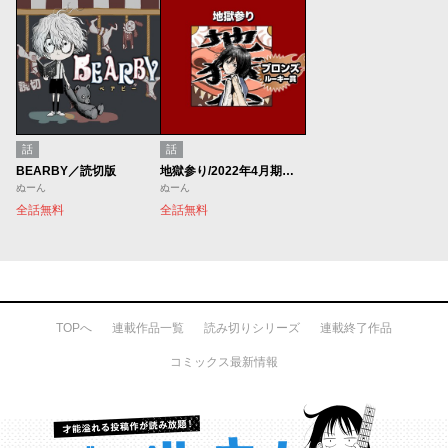
話
話
BEARBY／読切版
地獄参り/2022年4月期ブロンズルーキー賞
ぬーん
ぬーん
全話無料
全話無料
TOPへ
連載作品一覧
読み切りシリーズ
連載終了作品
コミックス最新情報