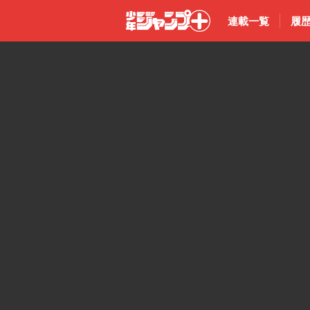
連載一覧
履
少年ジャン
プ＋