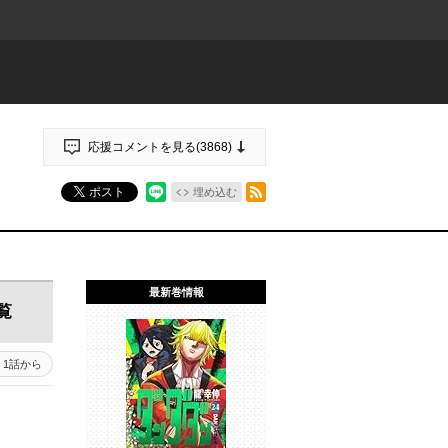
応援コメントを見る(
3868
)
RSSフィード
ポスト
埋め込む
最新巻情報
覧
1話から