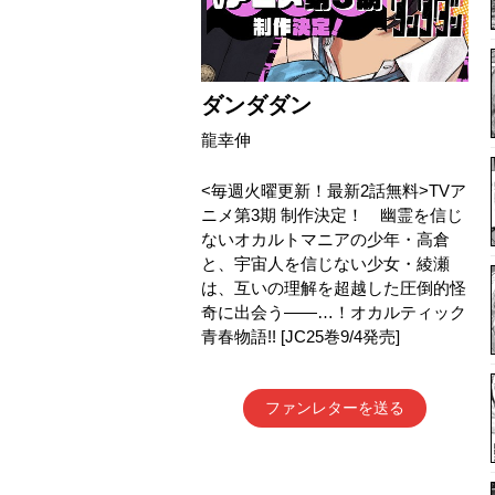
ダンダダン
龍幸伸
<毎週火曜更新！最新2話無料>TVア
ニメ第3期 制作決定！ 幽霊を信じ
ないオカルトマニアの少年・高倉
と、宇宙人を信じない少女・綾瀬
は、互いの理解を超越した圧倒的怪
奇に出会う――…！オカルティック
青春物語!! [JC25巻9/4発売]
ファンレターを送る