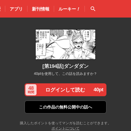
検索
歴
アプリ
新刊情報
ルーキー
！
[第194話]ダンダダン
40ptを使用して、この話を読みますか？
48
40pt
ログインして読む
時間
この作品の
無料公開中の話へ
購入したポイントを使ってマンガを読むことができます。
ポイントについて