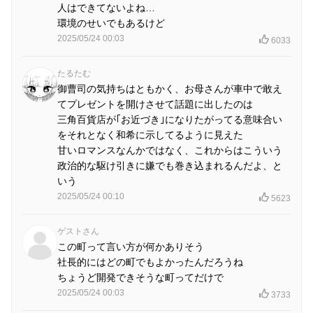
人はできてないよね…
環境のせいでもあるけど
2025/05/24 00:03
6033
たるたむ
御曹司の気持ちはともかく、お母さんが車中で敢え
てプレゼントを開けさせて話題に出したのは
三角百貨店が｢お近づき｣になりたがってる意味合い
をそれとなく和希に示してるように見えた
甘いロマンスなんかではなく、これからはこういう
政治的な駆け引きに嫌でも巻き込まれるんだよ、と
いう
2025/05/24 00:10
5623
ゲストさん
この町って言い方が何かありそう
社長的にはどの町でもよかったんだろうね
ちょうど開発できそうな町ってだけで
2025/05/24 00:03
3733