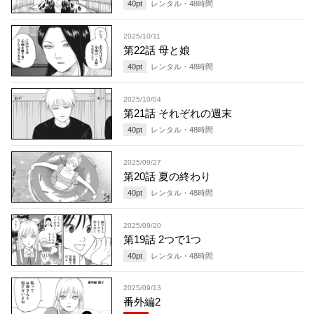
40
pt
レンタル・
48
時間
2025/10/11
第22話 母と娘
40
pt
レンタル・
48
時間
2025/10/04
第21話 それぞれの週末
40
pt
レンタル・
48
時間
2025/09/27
第20話 夏の終わり
40
pt
レンタル・
48
時間
2025/09/20
第19話 2つで1つ
40
pt
レンタル・
48
時間
2025/09/13
番外編2