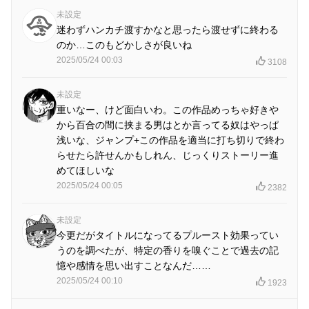
未設定
迷わずハンカチ渡すかなと思ったら渡せずに終わる
のか…このもどかしさが良いね
2025/05/24 00:03
3108
未設定
重いなー、けど面白いわ。この作品めっちゃ好きや
から百合の間に挟まる男はとか言ってる奴はやっぱ
浅いな、ジャンプ+この作品を適当に打ち切りで終わ
らせたら許せんかもしれん、じっくりストーリー進
めてほしいな
2025/05/24 00:05
2382
未設定
今更だがタイトルになってるプルースト効果ってい
うのを調べたが、特定の香りを嗅ぐことで過去の記
憶や感情を思い出すことなんだ……
2025/05/24 00:10
1923