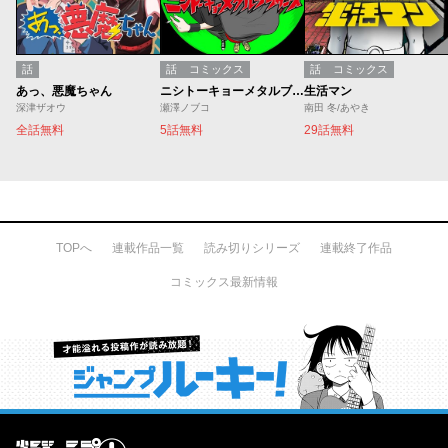
話
話
コミックス
話
コミックス
あっ、悪魔ちゃん
ニシトーキョーメタルブラザーズ
生活マン
深津ザオウ
瀬澤ノブコ
南田 冬/あやき
全話無料
5話無料
29話無料
TOPへ
連載作品一覧
読み切りシリーズ
連載終了作品
コミックス最新情報
才能溢れる投稿作が読み放題！ ジャンプルーキー！