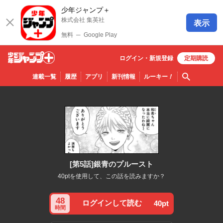
少年ジャンプ＋
株式会社 集英社
表示
無料
─
Google Play
ログイン・
新規
登録
定期購読
少年ジ
検索
連載一覧
履歴
アプリ
新刊情報
ルーキー
！
ャンプ
＋
[第5話]銀青のプルースト
40ptを使用して、この話を読みますか？
48
ログインして読む
40pt
時間