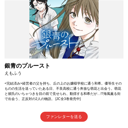
銀青のプルースト
えもふう
<完結済み>経営者の父を持ち、丘の上のお嬢様学校に通う和希。優等生その
ものの生活を送っていたある日、不良高校に通う奔放な萌花と出会う。萌花
と彼氏のいちゃつきを目の前で見せられ、動揺する和希だが…!?海風薫る街
で出会う、正反対の2人の物語。 [JC全3巻発売中]
ファンレターを送る