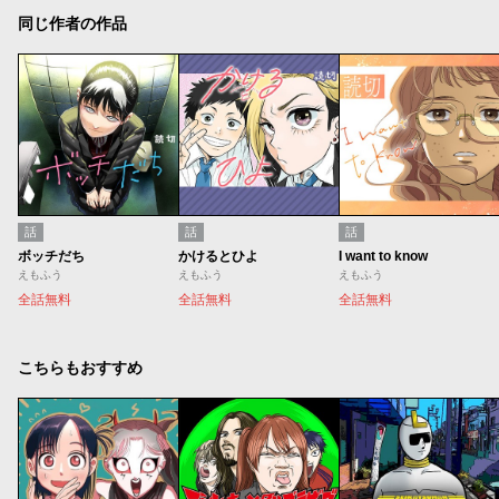
同じ作者の作品
話
話
話
ボッチだち
かけるとひよ
I want to know
えもふう
えもふう
えもふう
全話無料
全話無料
全話無料
こちらもおすすめ