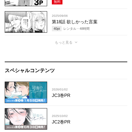
無料
2025/09/06
第18話 欲しかった言葉
40
pt
レンタル・
48
時間
もっと見る
スペシャルコンテンツ
2026/01/02
JC3巻PR
2025/10/02
JC2巻PR