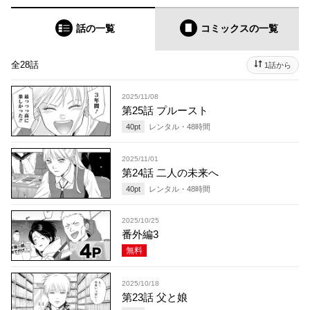
話の一覧
コミックス
の一覧
全28話
1話から
2025/11/08
第25話 プルースト
40
pt
レンタル・
48
時間
2025/11/01
第24話 二人の未来へ
40
pt
レンタル・
48
時間
2025/10/25
番外編3
無料
2025/10/18
第23話 父と娘