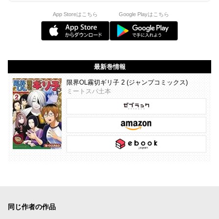
App Storeはこちら
Google Playはこちら
最新巻情報
限界OL霧切ギリ子 2 (ジャンプコミックス)
ミートスパ土本
同じ作者の作品