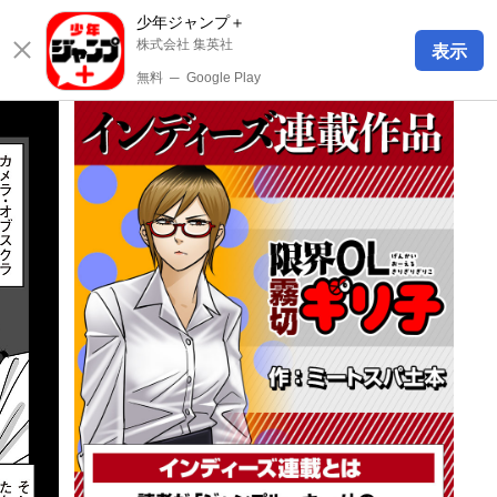
少年ジャンプ＋
株式会社 集英社
表示
無料
─
Google Play