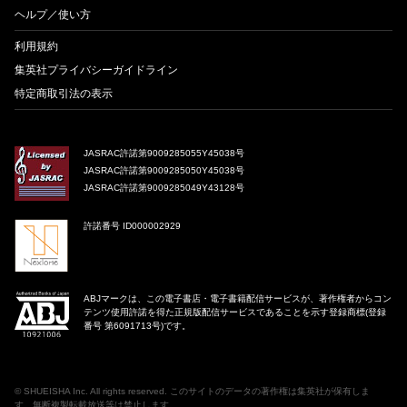
ヘルプ／使い方
利用規約
集英社プライバシーガイドライン
特定商取引法の表示
JASRAC許諾第9009285055Y45038号
JASRAC許諾第9009285050Y45038号
JASRAC許諾第9009285049Y43128号
許諾番号 ID000002929
ABJマークは、この電子書店・電子書籍配信サービスが、著作権者からコン
テンツ使用許諾を得た正規版配信サービスであることを示す登録商標(登録
番号 第6091713号)です。
©
SHUEISHA Inc
. All rights reserved. このサイトのデータの著作権は集英社が保有しま
す。無断複製転載放送等は禁止します。