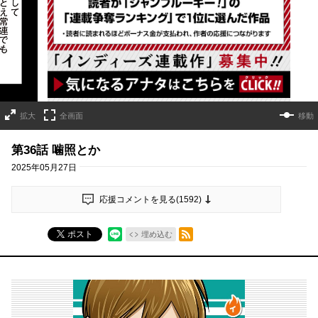
詳細ページへのリンク
拡大
全画面
移動
第36話 噛照とか
2025年05月27日
応援コメントを見る(
1592
)
RSSフィード
ポスト
埋め込む