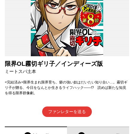
限界OL霧切ギリ子／インディーズ版
ミートスパ土本
<完結済み>限界生まれ限界育ち、癖の強い奴はだいたい知り合い…。霧切ギ
リ子が贈る、今日をなんとか生きるライフハック――!? 読めば新たな知見
を得る限界群像劇。
ファンレターを送る