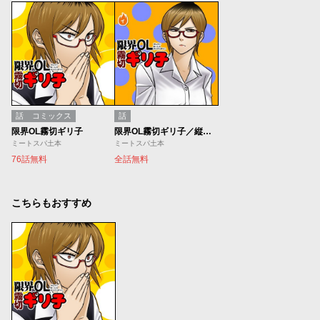
話
コミックス
話
限界OL霧切ギリ子
限界OL霧切ギリ子／縦読み版
ミートスパ土本
ミートスパ土本
76話無料
全話無料
こちらもおすすめ