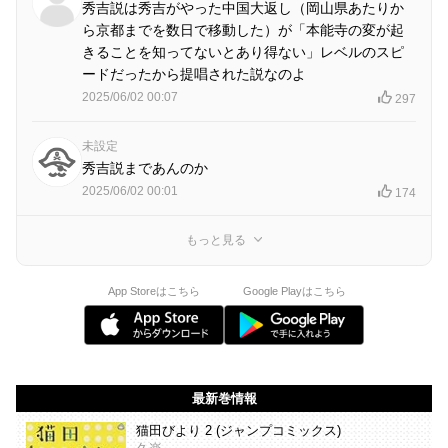
秀吉説は秀吉がやった中国大返し（岡山県あたりか
ら京都までを数日で移動した）が「本能寺の変が起
きることを知ってないとあり得ない」レベルのスピ
ードだったから提唱された説なのよ
2025/06/02 00:07
297
未設定
秀吉説まであんのか
2025/06/02 00:01
174
もっと見る
App Storeはこちら
Google Playはこちら
最新巻情報
猫田びより 2 (ジャンプコミックス)