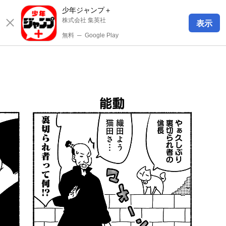
少年ジャンプ＋
株式会社 集英社
表示
無料
─
Google Play