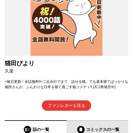
猫田びより
久楽
<毎日更新！全話無料!!>二足歩行できて、話せる猫。でも基本寝てばっかりな
猫田さんが、ふんわりな日常を寝て過ごす猫コメディ!! [JC2巻発売中]
ファンレターを送る
話の一覧
コミックス
の一覧