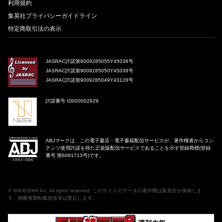
利用規約
集英社プライバシーガイドライン
特定商取引法の表示
JASRAC許諾第9009285055Y45038号
JASRAC許諾第9009285050Y45038号
JASRAC許諾第9009285049Y43128号
許諾番号 ID000002929
ABJマークは、この電子書店・電子書籍配信サービスが、著作権者からコン
テンツ使用許諾を得た正規版配信サービスであることを示す登録商標(登録
番号 第6091713号)です。
©
SHUEISHA Inc
. All rights reserved. このサイトのデータの著作権は集英社が保有しま
す。無断複製転載放送等は禁止します。