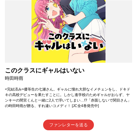
このクラスにギャルはいない
時田時雨
<完結済み>優等生の七瀬さん。ギャルに憧れ大胆なイメチェンをし、ドキド
キの高校デビューを果たすことに。しかし進学校のためギャルがおらず、ヤ
ンキーの間宮くんと一緒に2人で浮いてしまい…!?「赤面しないで関目さん」
の時田時雨が贈る、すれ違いコメディ！ [JC全4巻発売中]
ファンレターを送る