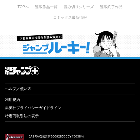
TOPへ
連載作品一覧
読み切りシリーズ
連載終了作品
コミックス最新情報
才能溢れる投稿作が読み放題！ ジャンプルーキー！
ヘルプ／使い方
利用規約
集英社プライバシーガイドライン
特定商取引法の表示
JASRAC許諾第9009285055Y45038号