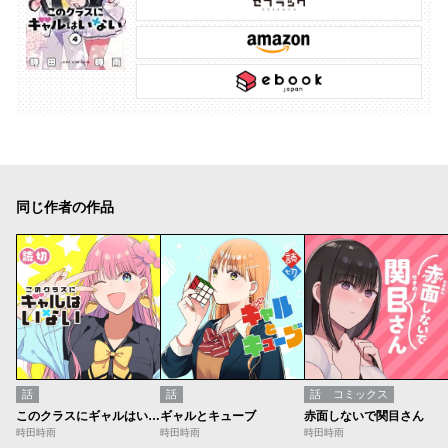
同じ作者の作品
話
話
話
コミックス
このクラスにギャルはいない／読切版
ギャルとキューブ
赤面しないで関目さん
時田時雨
時田時雨
時田時雨