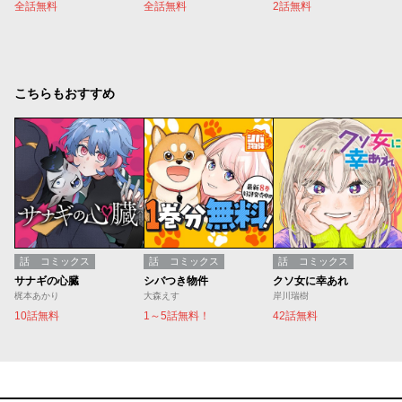
全話無料
全話無料
2話無料
こちらもおすすめ
話
コミックス
話
コミックス
話
コミックス
サナギの心臓
シバつき物件
クソ女に幸あれ
梶本あかり
大森えす
岸川瑞樹
10話無料
1～5話無料！
42話無料