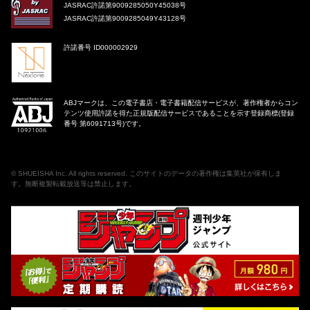
JASRAC許諾第9009285050Y45038号
JASRAC許諾第9009285049Y43128号
許諾番号 ID000002929
ABJマークは、この電子書店・電子書籍配信サービスが、著作権者からコン
テンツ使用許諾を得た正規版配信サービスであることを示す登録商標(登録
番号 第6091713号)です。
©
SHUEISHA Inc
. All rights reserved. このサイトのデータの著作権は集英社が保有しま
す。無断複製転載放送等は禁止します。