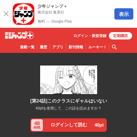
少年ジャンプ＋
株式会社 集英社
表示
無料
─
Google Play
ログイン・
新規
登録
定期購読
少年ジ
検索
連載一覧
履歴
アプリ
新刊情報
ルーキー
！
ャンプ
＋
[第24話]このクラスにギャルはいない
40ptを使用して、この話を読みますか？
48
ログインして読む
40pt
時間