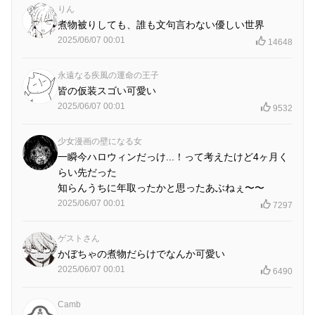
りん
煮物被りしても、誰も文句言わない優しい世界
2025/06/07 00:01
14648
永遠なる疾風の運命の王子
皆の仮装スゴい可愛い
2025/06/07 00:01
9532
少女漫画の壁になる女
一瞬今ハロウィンだっけ...！って考えたけど4ヶ月く
らい先だった
知らんうちに年取ったかと思ったあぶねぇ〜〜
2025/06/07 00:01
7297
ゲストさん
かぼちゃの煮物だらけでなんか可愛い
2025/06/07 00:01
6490
Camb