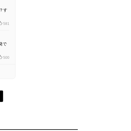
？す
581
発で
500