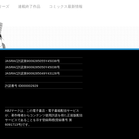
リーズ
連載終了作品
コミックス最新情報
JASRAC許諾第9009285055Y45038号
JASRAC許諾第9009285050Y45038号
JASRAC許諾第9009285049Y43128号
許諾番号 ID000002929
ABJマークは、この電子書店・電子書籍配信サービス
が、著作権者からコンテンツ使用許諾を得た正規版配信
サービスであることを示す登録商標(登録番号 第
6091713号)です。