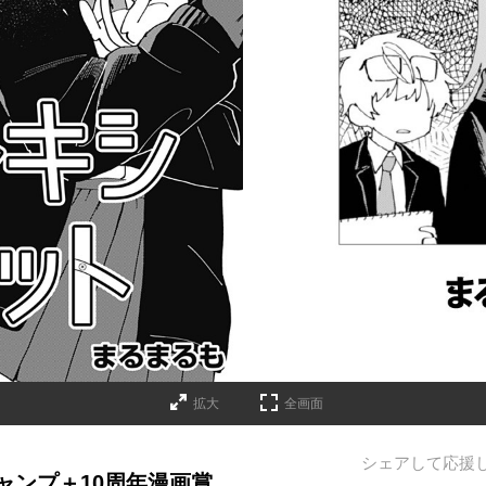
拡大
全画面
シェアして応援
ャンプ＋10周年漫画賞