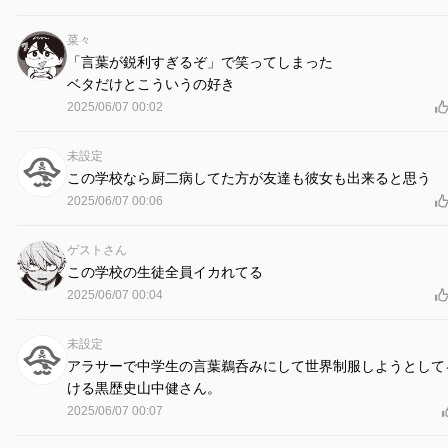
菜々
「言葉が鋭利すぎるぞ」で笑ってしまった
ベタだけとこういうの好き
2025/06/07 00:02
未設定
この学校なら厨二病してた方が友達も彼女も出来ると思う
2025/06/07 00:06
ゲストさん
この学校の生徒全員イカれてる
2025/06/07 00:04
未設定
アラサーで中学生の言葉鵜呑みにして世界制服しようとして
ける黒歴史山中健さん。
2025/06/07 00:07