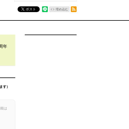
RSSフィード
ポスト
埋め込む
周年
ます）
機能は