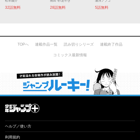
松本陽介
南田 冬/あやき
瀬澤ノブコ
32話無料
28話無料
5話無料
TOPへ
連載作品一覧
読み切りシリーズ
連載終了作品
コミックス最新情報
才能溢れる投稿作が読み放題！ ジャンプルーキー！
ヘルプ／使い方
利用規約