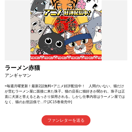
ラーメン赤猫
アンギャマン
<毎週月曜更新！最新2話無料>アニメ好評配信中！ 人間のいない、猫だけ
が営むラーメン屋に面接に来た珠子。猫の店長に猫好きか聞かれ、珠子は正
直に犬派と答えるとあっさり採用される。しかし仕事内容はラーメン屋では
なく、猫のお世話係で…!? [JC15巻発売中]
ファンレターを送る