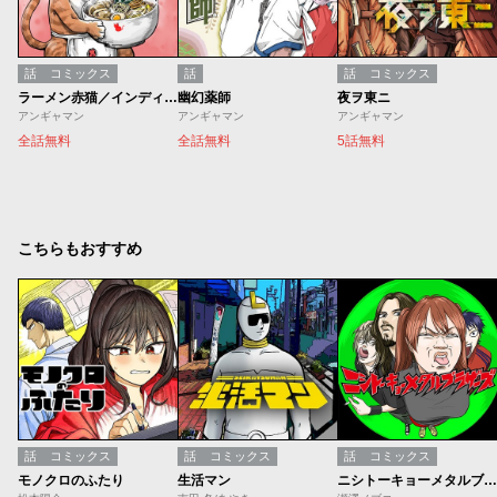
話
コミックス
話
話
コミックス
ラーメン赤猫／インディーズ版
幽幻薬師
夜ヲ東ニ
アンギャマン
アンギャマン
アンギャマン
全話無料
全話無料
5話無料
こちらもおすすめ
話
コミックス
話
コミックス
話
コミックス
モノクロのふたり
生活マン
ニシトーキョーメタルブラザーズ