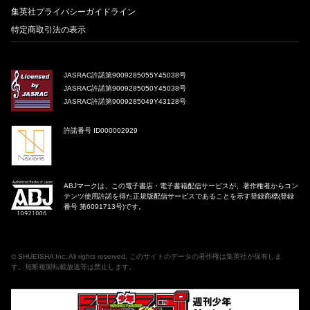
集英社プライバシーガイドライン
特定商取引法の表示
JASRAC許諾第9009285055Y45038号
JASRAC許諾第9009285050Y45038号
JASRAC許諾第9009285049Y43128号
許諾番号 ID000002929
ABJマークは、この電子書店・電子書籍配信サービスが、著作権者からコン
テンツ使用許諾を得た正規版配信サービスであることを示す登録商標(登録
番号 第6091713号)です。
©
SHUEISHA Inc
. All rights reserved. このサイトのデータの著作権は集英社が保有しま
す。無断複製転載放送等は禁止します。