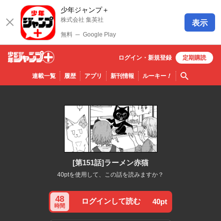
少年ジャンプ＋
株式会社 集英社
表示
無料
─
Google Play
ログイン・
新規
登録
定期購読
少年ジ
検索
連載一覧
履歴
アプリ
新刊情報
ルーキー
！
ャンプ
＋
[第151話]ラーメン赤猫
40ptを使用して、この話を読みますか？
48
ログインして読む
40pt
時間