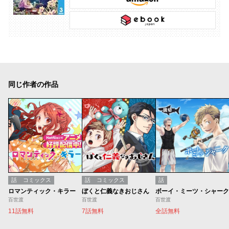
同じ作者の作品
話
コミックス
話
コミックス
話
ロマンティック・キラー
ぼくと仁義なきおじさん
ボーイ・ミーツ・シャーク
百世渡
百世渡
百世渡
11話無料
7話無料
全話無料