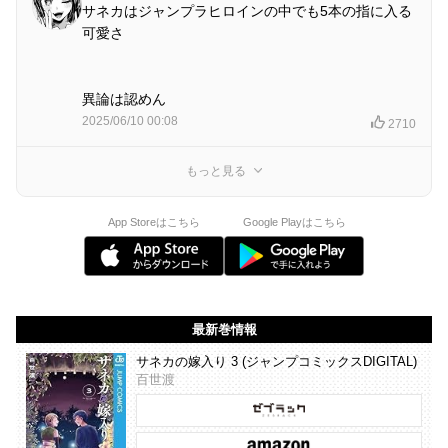
サネカはジャンプラヒロインの中でも5本の指に入る
可愛さ
異論は認めん
2025/06/10 00:08
2710
もっと見る
App Storeはこちら
Google Playはこちら
最新巻情報
サネカの嫁入り 3 (ジャンプコミックスDIGITAL)
百世渡