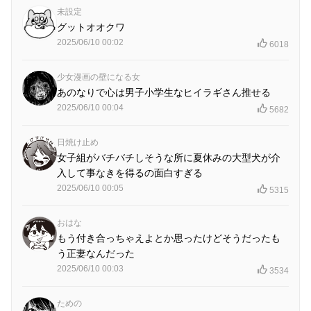
未設定
グットオオクワ
2025/06/10 00:02
6018
少女漫画の壁になる女
あのなりで心は男子小学生なヒイラギさん推せる
2025/06/10 00:04
5682
日焼け止め
女子組がバチバチしそうな所に夏休みの大型犬が介
入して事なきを得るの面白すぎる
2025/06/10 00:05
5315
おはな
もう付き合っちゃえよとか思ったけどそうだったも
う正妻なんだった
2025/06/10 00:03
3534
ための