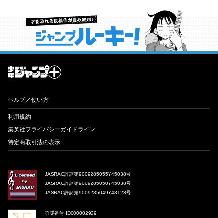
才能溢れる投稿作が読み放題！ ジャンプルーキー！
ヘルプ／使い方
利用規約
集英社プライバシーガイドライン
特定商取引法の表示
JASRAC許諾第9009285055Y45038号
JASRAC許諾第9009285050Y45038号
JASRAC許諾第9009285049Y43128号
許諾番号 ID000002929