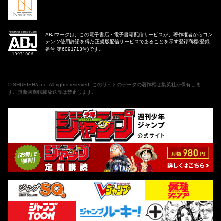
ABJマークは、この電子書店・電子書籍配信サービスが、著作権者からコン
テンツ使用許諾を得た正規版配信サービスであることを示す登録商標(登録
番号 第6091713号)です。
©
SHUEISHA Inc
. All rights reserved. このサイトのデータの著作権は集英社が保有しま
す。無断複製転載放送等は禁止します。