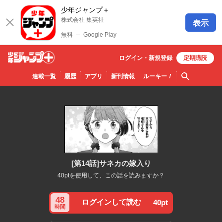
少年ジャンプ＋
株式会社 集英社
表示
無料
─
Google Play
ログイン・
新規
登録
定期購読
少年ジ
検索
連載一覧
履歴
アプリ
新刊情報
ルーキー
！
ャンプ
＋
[第14話]サネカの嫁入り
40ptを使用して、この話を読みますか？
48
ログインして読む
40pt
時間