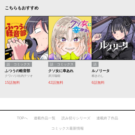
こちらもおすすめ
話
コミックス
話
コミックス
話
ふつうの軽音部
クソ女に幸あれ
ルノリータ
クワハリ/出内テツオ
岸川瑞樹
棉きのし
15話無料
42話無料
6話無料
TOPへ
連載作品一覧
読み切りシリーズ
連載終了作品
コミックス最新情報