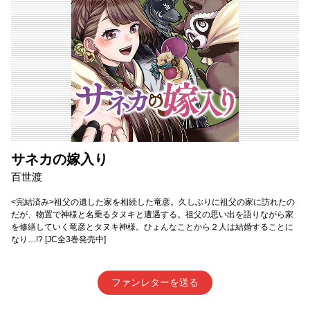
サネカの嫁入り
百世渡
<完結済み>祖父の遺した家を相続した竜彦。久しぶりに祖父の家に訪れたの
だが、物置で神様と名乗るタヌキと遭遇する。祖父の思い出を語りながら家
を修繕していく竜彦とタヌキ神様。ひょんなことから２人は結婚することに
なり…!? [JC全3巻発売中]
ファンレターを送る