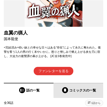
血翼の猟人
国本龍使
<完結済み>幼い妹との幸せな日々はある“存在”によって永久に奪われた。復
讐を誓う1人の男の行く末やいかに。怒りと憎しみで燃え上がる炎を刃に宿
し、大迫力の復讐譚の幕が上がる。 [JC全3巻発売中]
ファンレターを送る
話の一覧
コミックス
の一覧
全36話
1話から