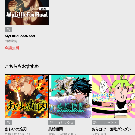
話
MyLittleFootRoad
国本龍使
全話無料
こちらもおすすめ
話
話
コミックス
話
コミックス
あわいの焔刃
英雄機関
あらばけ！荒吐グングンパーク
丸梅千代子/溶五郎
蔡河ケイ/高橋アキラ
うすた京介