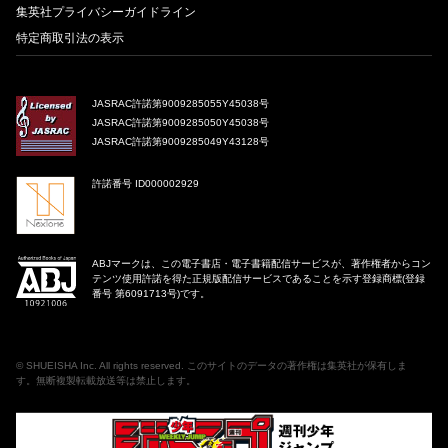
集英社プライバシーガイドライン
特定商取引法の表示
JASRAC許諾第9009285055Y45038号
JASRAC許諾第9009285050Y45038号
JASRAC許諾第9009285049Y43128号
許諾番号 ID000002929
ABJマークは、この電子書店・電子書籍配信サービスが、著作権者からコン
テンツ使用許諾を得た正規版配信サービスであることを示す登録商標(登録
番号 第6091713号)です。
©
SHUEISHA Inc
. All rights reserved. このサイトのデータの著作権は集英社が保有しま
す。無断複製転載放送等は禁止します。