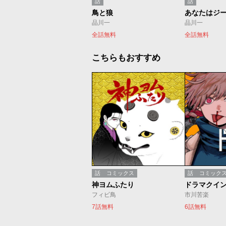
話
話
鳥と狼
あなたはジ
品川一
品川一
全話無料
全話無料
こちらもおすすめ
話
コミックス
話
コミック
神ヨムふたり
ドラマクイ
フィビ鳥
市川苦楽
7話無料
6話無料