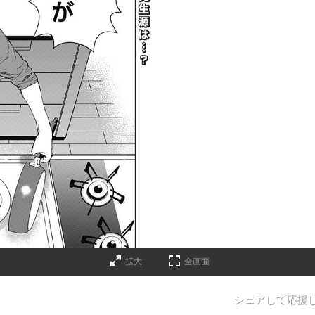
拡大
全画面
シェアして応援