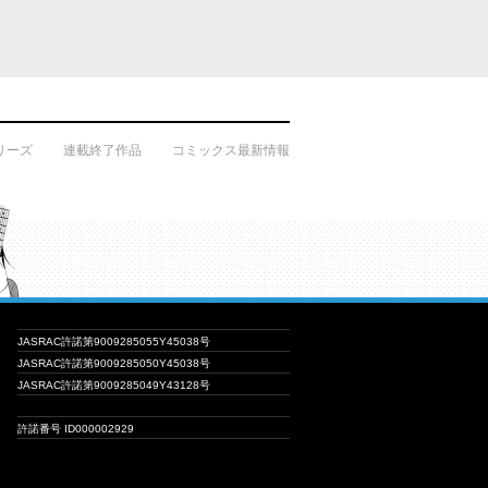
リーズ
連載終了作品
コミックス最新情報
JASRAC許諾第9009285055Y45038号
JASRAC許諾第9009285050Y45038号
JASRAC許諾第9009285049Y43128号
許諾番号 ID000002929