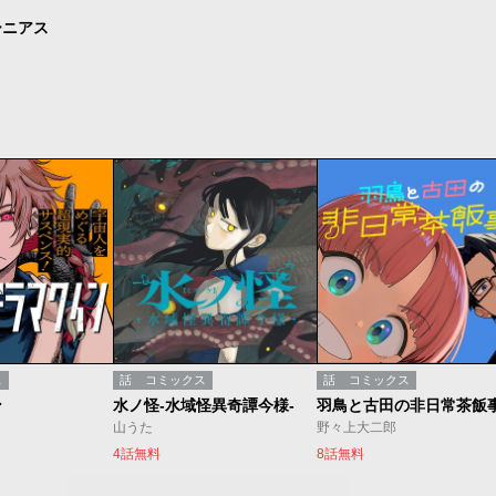
ーニアス
ス
話
コミックス
話
コミックス
ン
水ノ怪-水域怪異奇譚今様-
羽鳥と古田の非日常茶飯
山うた
野々上大二郎
4話無料
8話無料