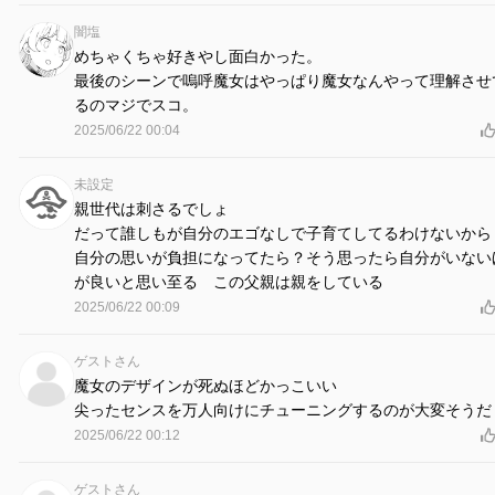
闇塩
めちゃくちゃ好きやし面白かった。
最後のシーンで嗚呼魔女はやっぱり魔女なんやって理解させ
るのマジでスコ。
2025/06/22 00:04
未設定
親世代は刺さるでしょ
だって誰しもが自分のエゴなしで子育てしてるわけないから
自分の思いが負担になってたら？そう思ったら自分がいない
が良いと思い至る この父親は親をしている
2025/06/22 00:09
ゲストさん
魔女のデザインが死ぬほどかっこいい
尖ったセンスを万人向けにチューニングするのが大変そうだ
2025/06/22 00:12
ゲストさん