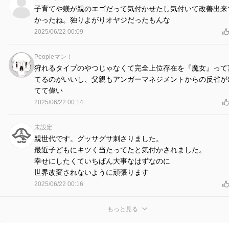
子育てや躾が親のエゴだって気付かせたし気付いて改善出来
かったね。独りよがりオヤジだったもんな
2025/06/22 00:09
Peopleマン！
狩れるタイプのやつじゃなくて完全上位存在を『魔女』って
てるのがいいし、父親もアンガーマネジメントからの反省が
てて偉い
2025/06/22 00:14
未設定
親世代です。グッサグサ刺さりました。
最近子どもにキツく当たってたと気付かされました。
幸せにしたくていちばん大事なはずなのに
世界改変されないように頑張ります
2025/06/22 00:16
もっと見る