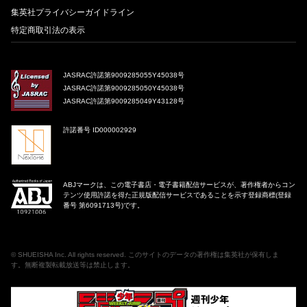
集英社プライバシーガイドライン
特定商取引法の表示
JASRAC許諾第9009285055Y45038号
JASRAC許諾第9009285050Y45038号
JASRAC許諾第9009285049Y43128号
許諾番号 ID000002929
ABJマークは、この電子書店・電子書籍配信サービスが、著作権者からコン
テンツ使用許諾を得た正規版配信サービスであることを示す登録商標(登録
番号 第6091713号)です。
©
SHUEISHA Inc
. All rights reserved. このサイトのデータの著作権は集英社が保有しま
す。無断複製転載放送等は禁止します。