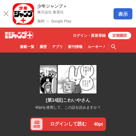
少年ジャンプ＋
株式会社 集英社
表示
無料
─
Google Play
ログイン・
新規
登録
定期購読
少年ジ
検索
連載一覧
履歴
アプリ
新刊情報
ルーキー
！
ャンプ
＋
[第14話]こわいやさん
40ptを使用して、この話を読みますか？
48
ログインして読む
40pt
時間