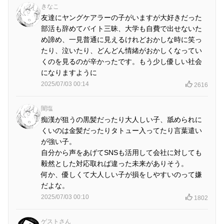
きなこ
友達にヤングケアラーの子がいますが大好きだった
部活も辞めてバイト三昧、大学も自費で出せないた
め諦め、一見普通に見えるけれどおかしな時に笑っ
たり、泣いたり、どんどん情緒がおかしくなってい
くのを見るのが辛かったです。もう少し優しい社会
になりますように
2025/07/03 00:14
2616
闇塩
痴漢が狙うの黒髪だったり大人しい子、舐められに
くいのは金髪だったりタトュー入ってたり言葉遣い
が強い子。
自分から声をあげてSNSも活用して会社に対しても
毅然とした対応取れば違った未来がありそう。
何か、優しくて大人しい子が損をしやすいのって嫌
だよな。
2025/07/03 00:10
1802
ゲストさん