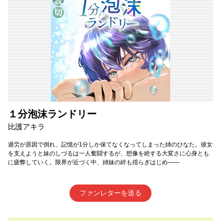
１分泡沫ランドリー
比護アキラ
過労が原因で倒れ、記憶が1分しか保てなくなってしまった姉のひなた。彼女
を支えようと妹のしづるは一人奮闘するが、想像を絶する大変さに心身とも
に疲弊していく。限界が近づく中、姉妹の絆も揺らぎはじめ――
ファンレターを送る