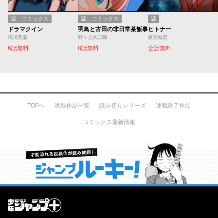
話
コミックス
話
コミックス
話
ドラマクイン
羽鳥と古田の非日常茶飯事
ヒトナー
市川苦楽
野々上大二郎
屋宜知宏
6話無料
8話無料
全話無料
TOPへ
連載作品一覧
読み切りシリーズ
連載終了作品
コミックス最新情報
才能溢れる投稿作が読み放題！ ジャンプルーキー！