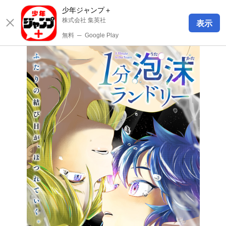
少年ジャンプ＋
株式会社 集英社
表示
無料
─
Google Play