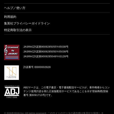
ヘルプ／使い方
利用規約
集英社プライバシーガイドライン
特定商取引法の表示
JASRAC許諾第9009285055Y45038号
JASRAC許諾第9009285050Y45038号
JASRAC許諾第9009285049Y43128号
許諾番号 ID000002929
ABJマークは、この電子書店・電子書籍配信サービスが、著作権者からコン
テンツ使用許諾を得た正規版配信サービスであることを示す登録商標(登録
番号 第6091713号)です。
©
SHUEISHA Inc
. All rights reserved. このサイトのデータの著作権は集英社が保有しま