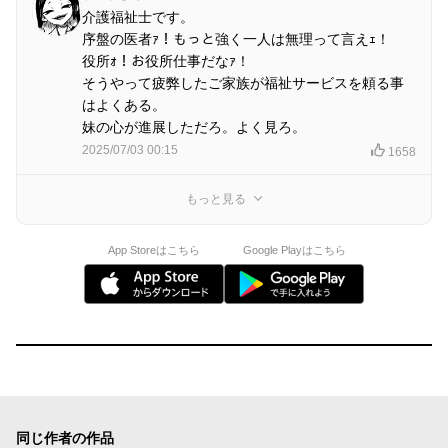
介護福祉士です。
序盤の医者ｧ！もっと強く一人は無理って言えｪ！
役所ｫ！お役所仕事だなｧ！
そうやって疲弊したご家族が福祉サービスを頼る事
はよくある。
妹の心が進展しただろ。よく見ろ。
2025/07/03 00:15
1658
もっと見る
App Storeはこちら
Google Playはこちら
同じ作者の作品