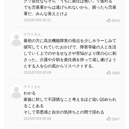
クソ会社ならそら「うちに責任は無い」で逃れる
でも労基署からは逃げられないから、困ったら労基
署だ、みんな覚えとけよ
2025/07/03 00:21
6015
ゲストさん
最初の方に高次機能障害の視点を少しホラーじみて
描写してくれていたおかげで、障害等級の人と生活
していく上でのやるせなさや苦悩がより僕の心に刺
さった。介護や介助を責任感を持って成し遂げよう
とする人を心の底からリスペクトする。
2025/07/03 00:09
3306
ゲストさん
わかる
家族に対して不謹慎なこと考えるほど追い詰められ
ることある
そして罪悪感と自分の気持ちとの間で揺れる
2025/07/03 00:08
2647