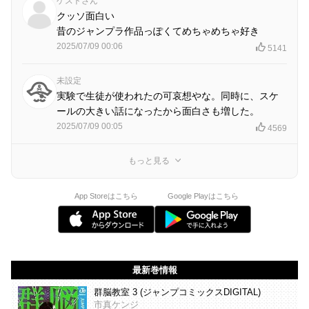
ゲストさん
クッソ面白い
昔のジャンプラ作品っぽくてめちゃめちゃ好き
2025/07/09 00:06
5141
未設定
実験で生徒が使われたの可哀想やな。同時に、スケ
ールの大きい話になったから面白さも増した。
2025/07/09 00:05
4569
もっと見る
App Storeはこちら
Google Playはこちら
最新巻情報
群脳教室 3 (ジャンプコミックスDIGITAL)
市真ケンジ