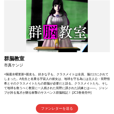
群脳教室
市真ケンジ
<隔週水曜更新>親友も、好きな子も、クラスメイトは全員、脳だけにされて
しまった。A先生と名乗る宇宙人の彼女は、地球を守る為には主人公・筒野悟
希とそのクラスメイトたちの群脳が必要だと語る。クラスメイトたち、そし
て地球を救うべく教室に一人残された筒野に課された試練とは――。ジャン
プが誇る鬼才が贈る衝撃のサスペンス群脳戦記！ [JC3巻発売中]
ファンレターを送る