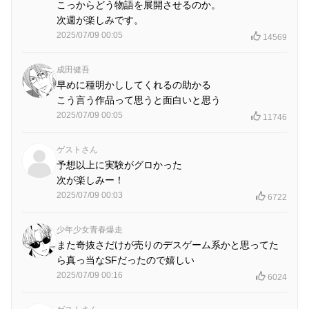
こっからどう物語を展開させるのか。
次週が楽しみです。
2025/07/09 00:05
14569
成田健吾
早めに種明かししてくれるの助かる
こう言う作品って思うと面白いと思う
2025/07/09 00:05
11746
ゲストさん
予想以上に実験がグロかった
次が楽しみー！
2025/07/09 00:03
6722
少年少女青春爆走
また奇抜さだけが売りのデスゲーム系かと思ってた
ら真っ当なSFだったので嬉しい
2025/07/09 00:16
6024