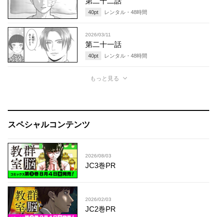
第二十二話
40
pt
レンタル・
48
時間
2026/03/11
第二十一話
40
pt
レンタル・
48
時間
もっと見る
スペシャルコンテンツ
2026/08/03
JC3巻PR
2026/02/03
JC2巻PR