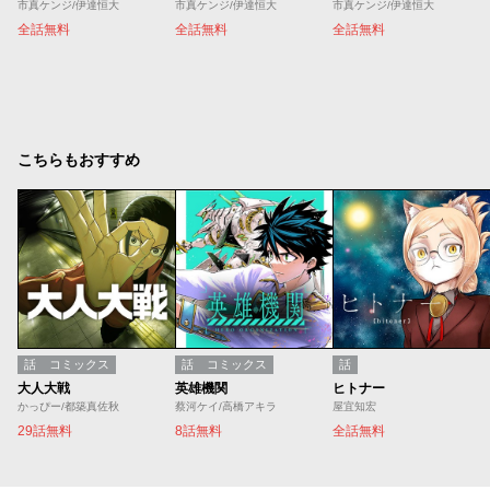
市真ケンジ/伊達恒大
市真ケンジ/伊達恒大
市真ケンジ/伊達恒大
全話無料
全話無料
全話無料
こちらもおすすめ
話
コミックス
話
コミックス
話
大人大戦
英雄機関
ヒトナー
かっぴー/都築真佐秋
蔡河ケイ/高橋アキラ
屋宜知宏
29話無料
8話無料
全話無料