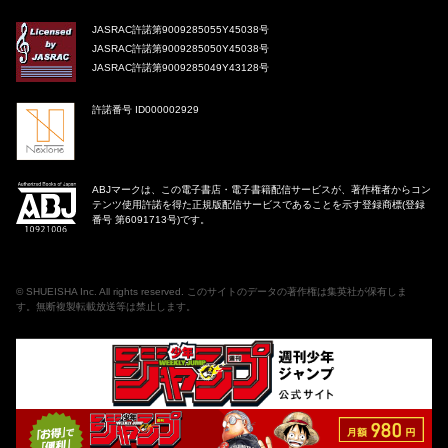
JASRAC許諾第9009285055Y45038号
JASRAC許諾第9009285050Y45038号
JASRAC許諾第9009285049Y43128号
許諾番号 ID000002929
ABJマークは、この電子書店・電子書籍配信サービスが、著作権者からコン
テンツ使用許諾を得た正規版配信サービスであることを示す登録商標(登録
番号 第6091713号)です。
©
SHUEISHA Inc
. All rights reserved. このサイトのデータの著作権は集英社が保有しま
す。無断複製転載放送等は禁止します。