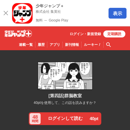
少年ジャンプ＋
株式会社 集英社
表示
無料
─
Google Play
ログイン・
新規
登録
定期購読
少年ジ
検索
連載一覧
履歴
アプリ
新刊情報
ルーキー
！
ャンプ
＋
[第四話]群脳教室
40ptを使用して、この話を読みますか？
48
ログインして読む
40pt
時間