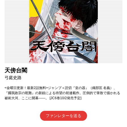
天傍台閣
弓庭史路
<金曜日更新！最新2話無料>ジャンプ＋読切『皇の器』（織部匡 名義）、
『國我政宗の呪難』の新鋭による待望の初連載作。圧倒的で筆致で描かれる
祕術大河、ここに開幕――。 [JC6巻10/2発売予定]
ファンレターを送る