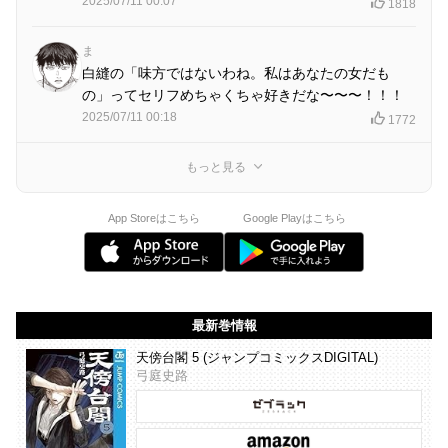
2025/07/11 00:07
1818
ま
白縫の「味方ではないわね。私はあなたの女だも
の」ってセリフめちゃくちゃ好きだな〜〜〜！！！
2025/07/11 00:18
1772
もっと見る
App Storeはこちら
Google Playはこちら
最新巻情報
天傍台閣 5 (ジャンプコミックスDIGITAL)
弓庭史路