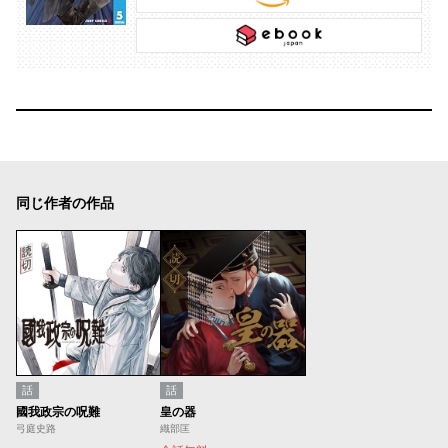
同じ作者の作品
話
話
國我政宗の呪難
皇の器
弓庭史路
織部匡