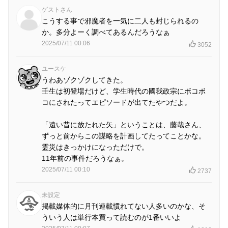
ゲストさん
こうする事で邪魔者を一気に二人も封じられるの
か。多分よーく調べてあるんだろうなぁ
2025/07/11 00:06
3052
ユースケ
うわあゾクゾクしてきた。
壬生は初登場だけど、学生時代の國我政宗にボコボ
コにされたってエピソードが出てたやつだよ。
「遠い昔に放たれた矢」ということは、藤哉さん、
ずっと前からこの謀略を計画してたってことかな。
霊災はきっかけになっただけで。
11年前の事件だろうなぁ。
2025/07/11 00:10
2737
未設定
掲載媒体的に月刊連載慣れてない人多いのかな、そ
ういう人は単行本買って読むのが1番いいよ