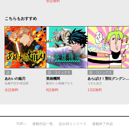
全話無料
こちらもおすすめ
話
話
コミックス
話
コミックス
あわいの焔刃
英雄機関
あらばけ！荒吐グングンパーク
丸梅千代子/溶五郎
蔡河ケイ/高橋アキラ
うすた京介
全話無料
8話無料
12話無料
TOPへ
連載作品一覧
読み切りシリーズ
連載終了作品