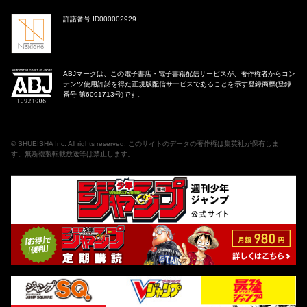
許諾番号 ID000002929
ABJマークは、この電子書店・電子書籍配信サービスが、著作権者からコン
テンツ使用許諾を得た正規版配信サービスであることを示す登録商標(登録
番号 第6091713号)です。
©
SHUEISHA Inc
. All rights reserved. このサイトのデータの著作権は集英社が保有しま
す。無断複製転載放送等は禁止します。