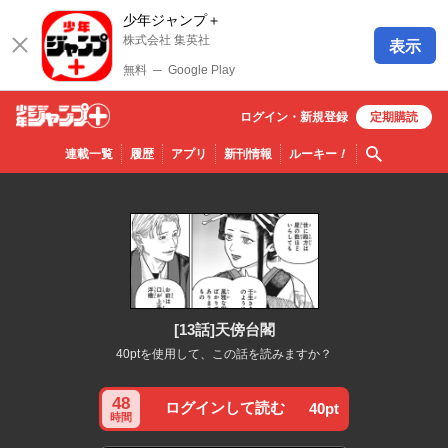
少年ジャンプ＋
株式会社 集英社
表示
無料
─
Google Play
ログイン・
新規
登録
定期購読
少年ジ
検索
連載一覧
履歴
アプリ
新刊情報
ルーキー
！
ャンプ
＋
[13話]天傍台閣
40ptを使用して、この話を読みますか？
48
ログインして読む
40pt
時間