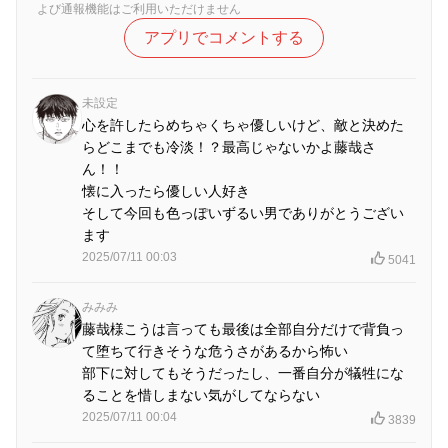
よび通報機能はご利用いただけません
アプリでコメントする
未設定
心を許したらめちゃくちゃ優しいけど、敵と決めた
らどこまでも冷淡！？最高じゃないかよ藤哉さ
ん！！
懐に入ったら優しい人好き
そして今回も色っぽいずるい男でありがとうござい
ます
2025/07/11 00:03
5041
みみみ
藤哉様こうは言っても最後は全部自分だけで背負っ
て堕ちて行きそうな危うさがあるから怖い
部下に対してもそうだったし、一番自分が犠牲にな
ることを惜しまない気がしてならない
2025/07/11 00:04
3839