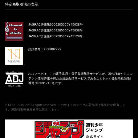
特定商取引法の表示
JASRAC許諾第9009285055Y45038号
JASRAC許諾第9009285050Y45038号
JASRAC許諾第9009285049Y43128号
許諾番号 ID000002929
ABJマークは、この電子書店・電子書籍配信サービスが、著作権者からコン
テンツ使用許諾を得た正規版配信サービスであることを示す登録商標(登録
番号 第6091713号)です。
©
SHUEISHA Inc
. All rights reserved. このサイトのデータの著作権は集英社が保有しま
す。無断複製転載放送等は禁止します。