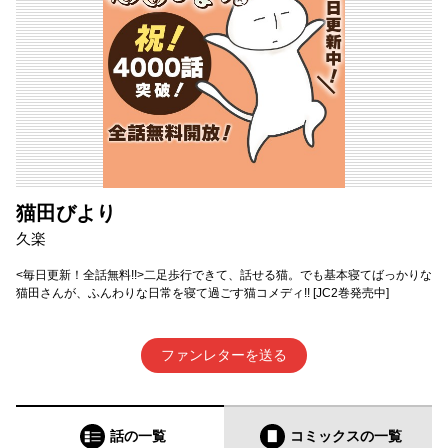
猫田びより
久楽
<毎日更新！全話無料!!>二足歩行できて、話せる猫。でも基本寝てばっかりな
猫田さんが、ふんわりな日常を寝て過ごす猫コメディ!! [JC2巻発売中]
ファンレターを送る
話の一覧
コミックス
の一覧