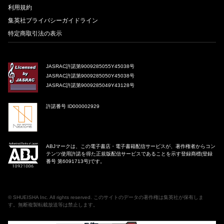
利用規約
集英社プライバシーガイドライン
特定商取引法の表示
JASRAC許諾第9009285055Y45038号
JASRAC許諾第9009285050Y45038号
JASRAC許諾第9009285049Y43128号
許諾番号 ID000002929
ABJマークは、この電子書店・電子書籍配信サービスが、著作権者からコン
テンツ使用許諾を得た正規版配信サービスであることを示す登録商標(登録
番号 第6091713号)です。
©
SHUEISHA Inc
. All rights reserved. このサイトのデータの著作権は集英社が保有しま
す。無断複製転載放送等は禁止します。