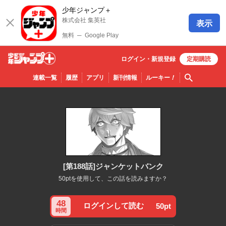
少年ジャンプ＋
株式会社 集英社
表示
無料
─
Google Play
ログイン・
新規
登録
定期購読
少年ジ
検索
連載一覧
履歴
アプリ
新刊情報
ルーキー
！
ャンプ
＋
[第188話]ジャンケットバンク
50ptを使用して、この話を読みますか？
48
ログインして読む
50pt
時間