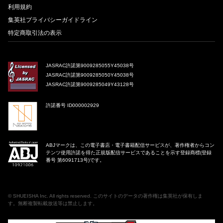
利用規約
集英社プライバシーガイドライン
特定商取引法の表示
JASRAC許諾第9009285055Y45038号
JASRAC許諾第9009285050Y45038号
JASRAC許諾第9009285049Y43128号
許諾番号 ID000002929
ABJマークは、この電子書店・電子書籍配信サービスが、著作権者からコン
テンツ使用許諾を得た正規版配信サービスであることを示す登録商標(登録
番号 第6091713号)です。
©
SHUEISHA Inc
. All rights reserved. このサイトのデータの著作権は集英社が保有しま
す。無断複製転載放送等は禁止します。