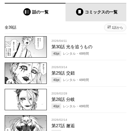
話の一覧
コミックス
の一覧
全39話
1話から
2026/04/11
第30話 光を追うもの
40
pt
レンタル・
48
時間
2026/03/14
第29話 交錯
40
pt
レンタル・
48
時間
2026/02/28
第28話 分岐
40
pt
レンタル・
48
時間
2026/02/14
第27話 邂逅