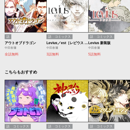
話
話
コミックス
話
コミックス
アウトオブドラゴン
Levius／est［レビウス エスト］
Levius 新装版
中田春彌
中田春彌
中田春彌
全話無料
3話無料
5話無料
こちらもおすすめ
話
コミックス
話
コミックス
話
コミックス