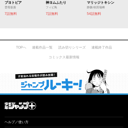
ブヨトピア
神ヨムふたり
マリッジトキシン
雲母坂盾
フィビ鳥
静脈/依田瑞稀
7話無料
7話無料
54話無料
TOPへ
連載作品一覧
読み切りシリーズ
連載終了作品
コミックス最新情報
才能溢れる投稿作が読み放題！ ジャンプルーキー！
ヘルプ／使い方