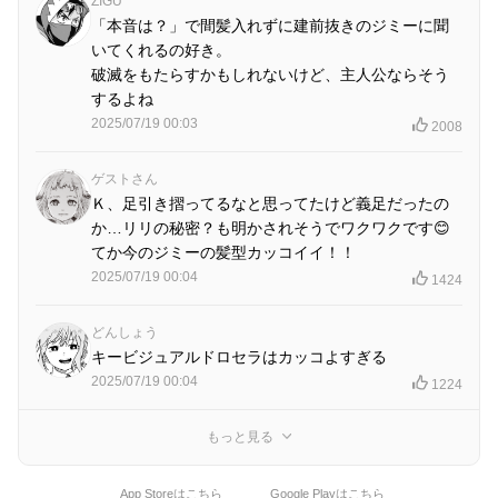
ZIGU
「本音は？」で間髪入れずに建前抜きのジミーに聞
いてくれるの好き。
破滅をもたらすかもしれないけど、主人公ならそう
するよね
2025/07/19 00:03
2008
ゲストさん
Ｋ、足引き摺ってるなと思ってたけど義足だったの
か…リリの秘密？も明かされそうでワクワクです😊
てか今のジミーの髪型カッコイイ！！
2025/07/19 00:04
1424
どんしょう
キービジュアルドロセラはカッコよすぎる
2025/07/19 00:04
1224
もっと見る
App Storeはこちら
Google Playはこちら