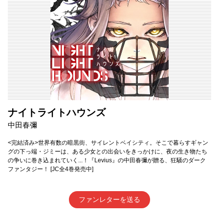
ナイトライトハウンズ
中田春彌
<完結済み>世界有数の暗黒街、サイレントベイシティ。そこで暮らすギャン
グの下っ端・ジミーは、ある少女との出会いをきっかけに、夜の生き物たち
の争いに巻き込まれていく...！『Levius』の中田春彌が贈る、狂騒のダーク
ファンタジー！ [JC全4巻発売中]
ファンレターを送る