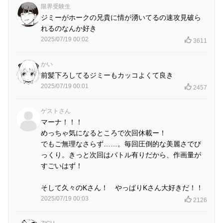
限界受験生
ジミーがホークの兄貴に情が湧いてるの速攻見破ら
れるのなんか好き
2025/07/19 00:02
3611
かい
前髪下ろしてるジミーもカッコよくて良き
2025/07/19 00:01
2457
ゲストさん
マーナ！！！
めっちゃ気になるところで次回休載ー！
でもご無理なさらず……。毎回圧倒的な美麗さでび
っくり。きっと次回はバトル有りだから、作画量が
すごいはず！
そして久々のKさん！ やっぱりKさん大好きだ！！
2025/07/19 00:03
2126