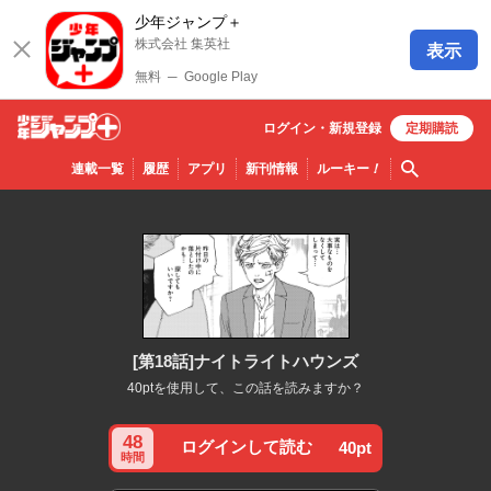
少年ジャンプ＋
株式会社 集英社
表示
無料
─
Google Play
ログイン・
新規
登録
定期購読
少年ジ
検索
連載一覧
履歴
アプリ
新刊情報
ルーキー
！
ャンプ
＋
[第18話]ナイトライトハウンズ
40ptを使用して、この話を読みますか？
48
ログインして読む
40pt
時間