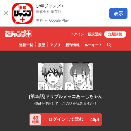
少年ジャンプ＋
株式会社 集英社
表示
無料
─
Google Play
ログイン・
新規
登録
定期購読
少年ジ
検索
連載一覧
履歴
アプリ
新刊情報
ルーキー
！
ャンプ
＋
[第15話]ドリブルヌッコあーしちゃん
40ptを使用して、この話を読みますか？
48
ログインして読む
40pt
時間