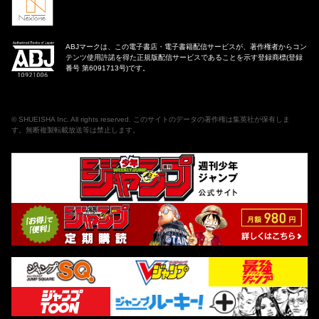
ABJマークは、この電子書店・電子書籍配信サービスが、著作権者からコン
テンツ使用許諾を得た正規版配信サービスであることを示す登録商標(登録
番号 第6091713号)です。
©
SHUEISHA Inc
. All rights reserved. このサイトのデータの著作権は集英社が保有しま
す。無断複製転載放送等は禁止します。