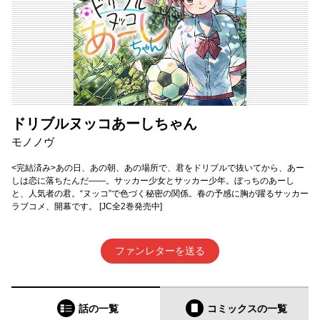
ドリブルヌッコあーしちゃん
モノノヴ
<完結済み>あの日、あの朝、あの場所で、君をドリブルで抜いてから、あー
しは恋に落ちたんだ――。サッカー少女とサッカー少年。ぼっちのあーし
と、人気者の君。“ヌッコ”で色づく秘密の関係。春の予感に胸が躍るサッカー
ラブコメ、開幕です。 [JC全2巻発売中]
ファンレターを送る
話の一覧
コミックス
の一覧