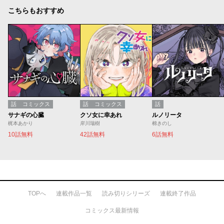
こちらもおすすめ
話
コミックス
話
コミックス
話
サナギの心臓
クソ女に幸あれ
ルノリータ
梶本あかり
岸川瑞樹
棉きのし
10話無料
42話無料
6話無料
TOPへ
連載作品一覧
読み切りシリーズ
連載終了作品
コミックス最新情報