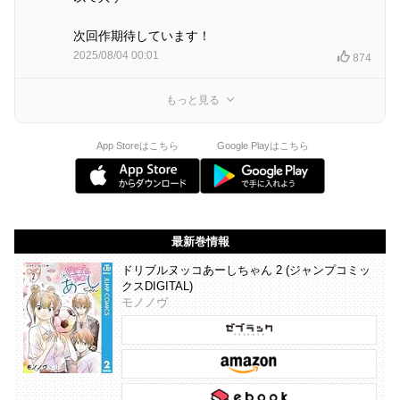
次回作期待しています！
2025/08/04 00:01
874
もっと見る
App Storeはこちら
Google Playはこちら
最新巻情報
ドリブルヌッコあーしちゃん 2 (ジャンプコミッ
クスDIGITAL)
モノノヴ