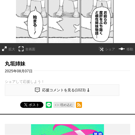
拡大
全画面
移動
丸垣姉妹
2025年08月07日
シェアして応援しよう！
応援コメントを見る(
1023
)
RSSフィード
ポスト
埋め込む