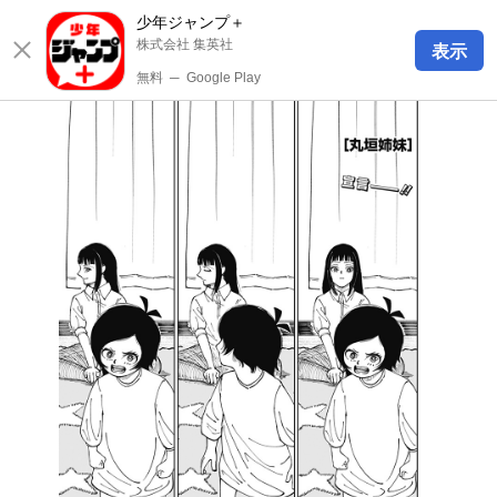
少年ジャンプ＋
株式会社 集英社
表示
無料
─
Google Play