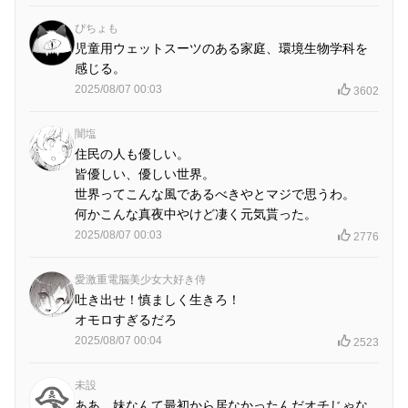
ぴちょも
児童用ウェットスーツのある家庭、環境生物学科を
感じる。
2025/08/07 00:03
3602
闇塩
住民の人も優しい。
皆優しい、優しい世界。
世界ってこんな風であるべきやとマジで思うわ。
何かこんな真夜中やけど凄く元気貰った。
2025/08/07 00:03
2776
愛激重電脳美少女大好き侍
吐き出せ！慎ましく生きろ！
オモロすぎるだろ
2025/08/07 00:04
2523
未設
ああ、妹なんて最初から居なかったんだオチじゃな