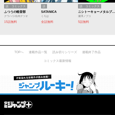
話
コミックス
話
話
コミックス
ふつうの軽音部
SATANICA
ニシトーキョーメタルブラザーズ
クワハリ/出内テツオ
くろは
瀬澤ノブコ
15話無料
全話無料
5話無料
TOPへ
連載作品一覧
読み切りシリーズ
連載終了作品
コミックス最新情報
才能溢れる投稿作が読み放題！ ジャンプルーキー！