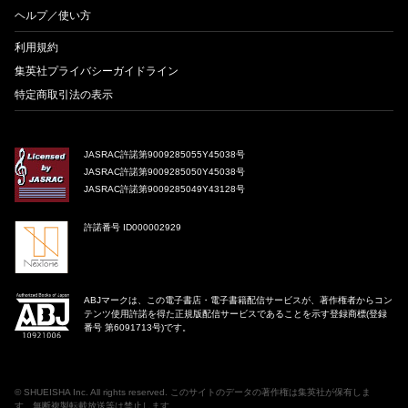
ヘルプ／使い方
利用規約
集英社プライバシーガイドライン
特定商取引法の表示
JASRAC許諾第9009285055Y45038号
JASRAC許諾第9009285050Y45038号
JASRAC許諾第9009285049Y43128号
許諾番号 ID000002929
ABJマークは、この電子書店・電子書籍配信サービスが、著作権者からコン
テンツ使用許諾を得た正規版配信サービスであることを示す登録商標(登録
番号 第6091713号)です。
©
SHUEISHA Inc
. All rights reserved. このサイトのデータの著作権は集英社が保有しま
す。無断複製転載放送等は禁止します。