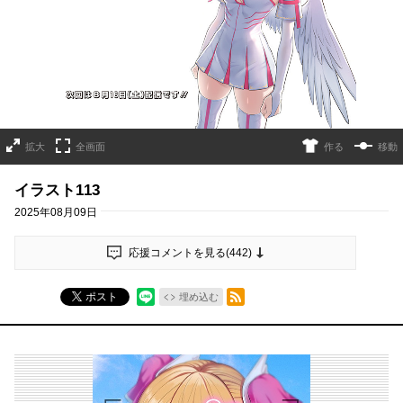
拡大
全画面
作る
移動
イラスト113
2025年08月09日
応援コメントを見る(
442
)
RSSフィード
ポスト
埋め込む