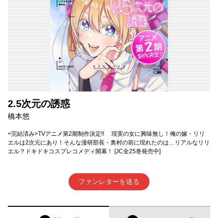
2.5次元の誘惑
橋本悠
<完結済み>TVアニメ第2期制作決定!! 現実の女に興味無し！俺の嫁・リリ
エルは2次元にあり！そんな漫研部長・奥村の前に現れたのは…リアルなリリ
エル？ドキドキコスプレコメディ開幕！ [JC全25巻発売中]
ファンレターを送る