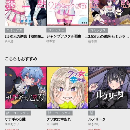
コミックス
コミックス
コミックス
ジャンプデジタル画集 デジガ 2.5次元の誘惑
2.5次元の誘惑【期間限定無料】
2.5次元の誘惑 セミカラー版
橋本悠
橋本悠
橋本悠
こちらもおすすめ
話
コミックス
話
コミックス
話
サナギの心臓
クソ女に幸あれ
ルノリータ
梶本あかり
岸川瑞樹
棉きのし