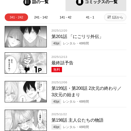
話の一覧
コミックス
の一覧
341 - 242
241 - 142
141 - 42
41 - 1
1話から
2025/12/20
第201話 「にごリリ外伝」
40
pt
レンタル・
48
時間
2025/12/13
最終話予告
無料
2025/12/06
第199話・第200話 2次元の終わり／
3次元の始まり
40
pt
レンタル・
48
時間
2025/11/22
第198話 主人公たちの物語
40
pt
レンタル・
48
時間