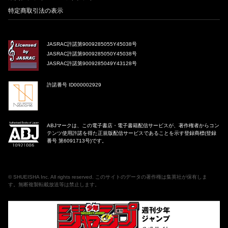
特定商取引法の表示
JASRAC許諾第9009285055Y45038号
JASRAC許諾第9009285050Y45038号
JASRAC許諾第9009285049Y43128号
許諾番号 ID000002929
ABJマークは、この電子書店・電子書籍配信サービスが、著作権者からコン
テンツ使用許諾を得た正規版配信サービスであることを示す登録商標(登録
番号 第6091713号)です。
©
SHUEISHA Inc
. All rights reserved. このサイトのデータの著作権は集英社が保有しま
す。無断複製転載放送等は禁止します。