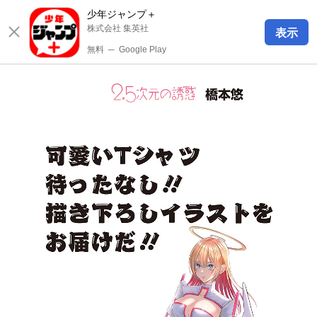
少年ジャンプ＋
株式会社 集英社
表示
無料
─
Google Play