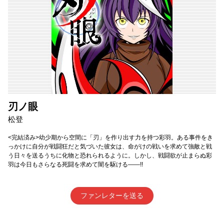
刃ノ眼
松登
<完結済み>幼少期から空間に「刃」を作り出す力を持つ彩羽。ある事件をき
っかけに自分が戦闘狂だと気づいた彼女は、命がけの戦いを求めて強敵と戦
う日々を送るうちに化物と恐れられるように。しかし、戦闘欲が止まらぬ彩
羽は今日もさらなる死闘を求めて闇を駆ける――!!
ファンレターを送る