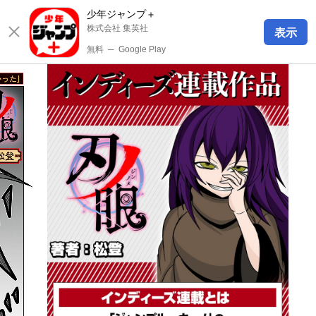
少年ジャンプ＋
株式会社 集英社
表示
無料
─
Google Play