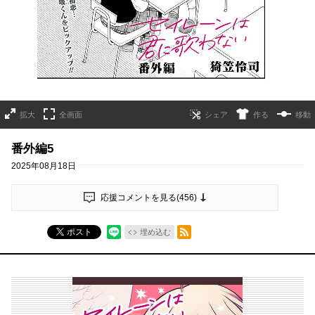
拡大
全画面
作る
移動
番外編5
2025年08月18日
応援コメントを見る(
456
)
RSSフィード
ポスト
埋め込む