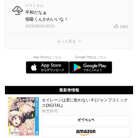
ゲストさん
平和だなぁ
指吸くんかわいいな！
2025/08/18 00:01
1982
もっと見る
App Storeはこちら
Google Playはこちら
最新巻情報
セイレーンは君に歌わない 4 (ジャンプコミック
スDIGITAL)
猗笠怜司