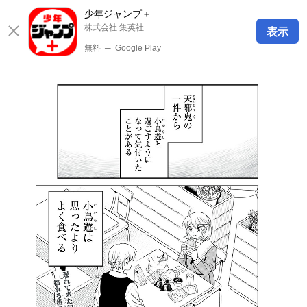
少年ジャンプ＋
株式会社 集英社
表示
無料
─
Google Play