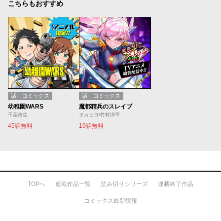
こちらもおすすめ
話
コミックス
話
コミックス
幼稚園WARS
魔都精兵のスレイブ
千葉侑生
タカヒロ/竹村洋平
45話無料
19話無料
TOPへ
連載作品一覧
読み切りシリーズ
連載終了作品
コミックス最新情報