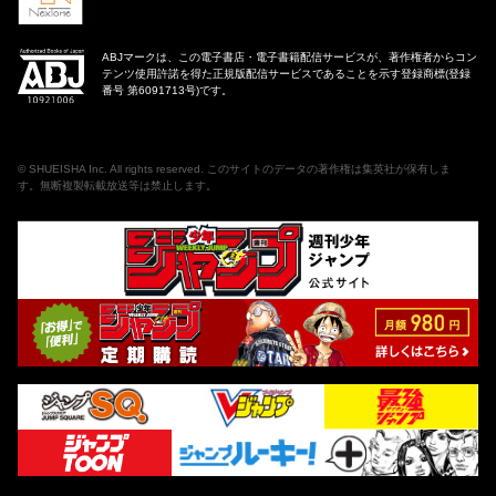
ABJマークは、この電子書店・電子書籍配信サービスが、著作権者からコン
テンツ使用許諾を得た正規版配信サービスであることを示す登録商標(登録
番号 第6091713号)です。
©
SHUEISHA Inc
. All rights reserved. このサイトのデータの著作権は集英社が保有しま
す。無断複製転載放送等は禁止します。