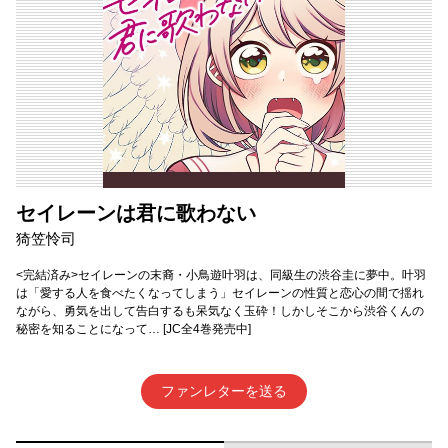
セイレーンは君に歌わない
猗笠怜司
<完結済み>セイレーンの末裔・小鳥遊叶羽は、同級生の渋谷圭に夢中。叶羽
は「愛する人を食べたくなってしまう」セイレーンの性質と恋心の間で揺れ
ながら、勇気を出して告白するも呆気なく玉砕！しかしそこから渋谷くんの
秘密を知ることになって… [JC全4巻発売中]
ファンレターを送る