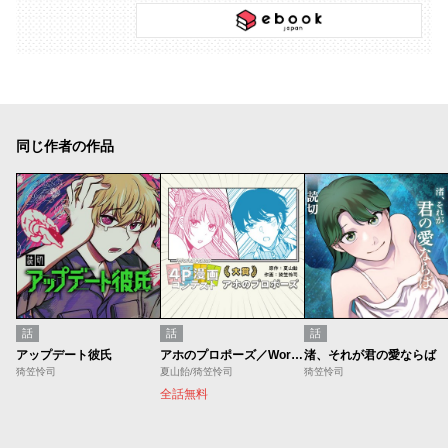
同じ作者の作品
話
話
話
アップデート彼氏
アホのプロポーズ／World Maker 4P漫画コンテスト
渚、それが君の愛ならば
猗笠怜司
夏山飴/猗笠怜司
猗笠怜司
全話無料