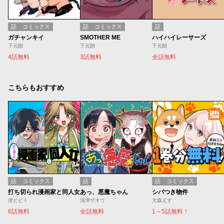
話
コミックス
話
コミックス
話
ガチャンキイ
SMOTHER ME
ハイハイレーサーズ
下元朗
下元朗
下元朗
4話無料
3話無料
全話無料
こちらもおすすめ
話
コミックス
話
話
コミックス
打ち切られ漫画家と同人女
あっ、悪魔ちゃん
シバつき物件
澄ヒビト
深津ザオウ
大森えす
6話無料
全話無料
1～5話無料！