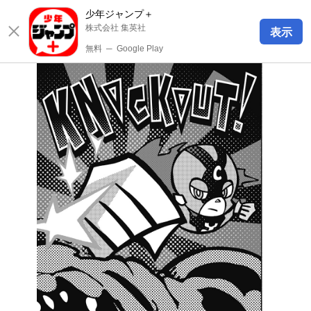
少年ジャンプ＋
株式会社 集英社
表示
無料
─
Google Play