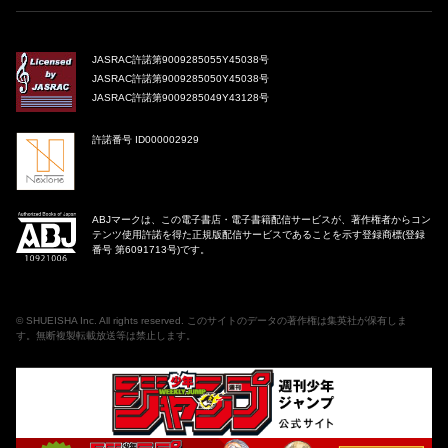
JASRAC許諾第9009285055Y45038号
JASRAC許諾第9009285050Y45038号
JASRAC許諾第9009285049Y43128号
許諾番号 ID000002929
ABJマークは、この電子書店・電子書籍配信サービスが、著作権者からコン
テンツ使用許諾を得た正規版配信サービスであることを示す登録商標(登録
番号 第6091713号)です。
©
SHUEISHA Inc
. All rights reserved. このサイトのデータの著作権は集英社が保有しま
す。無断複製転載放送等は禁止します。