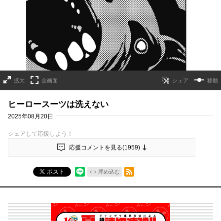
拡大
全画面
移動
ヒーロースーツは洗えない
2025年08月20日
シェアして応援しよう！
応援コメントを見る(
1959
)
RSSフィード
ポスト
埋め込む