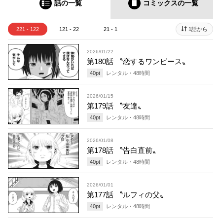
話の一覧
コミックス
の一覧
221 - 122
121 - 22
21 - 1
1話から
2026/01/22
第180話 〝恋するワンピース〟
40
pt
レンタル・
48
時間
2026/01/15
第179話 〝友達〟
40
pt
レンタル・
48
時間
2026/01/08
第178話 〝告白直前〟
40
pt
レンタル・
48
時間
2026/01/01
第177話 〝ルフィの父〟
40
pt
レンタル・
48
時間