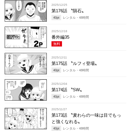
2025/12/25
第176話 〝隕石〟
40
pt
レンタル・
48
時間
2025/12/18
番外編35
無料
2025/12/11
第175話 〝ルフィ登場〟
40
pt
レンタル・
48
時間
2025/12/04
第174話 〝SW〟
40
pt
レンタル・
48
時間
2025/11/27
第173話 〝麦わらの一味は目でもっ
と強くなれる〟
40
pt
レンタル・
48
時間