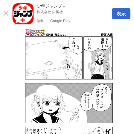
少年ジャンプ＋
株式会社 集英社
表示
無料
─
Google Play