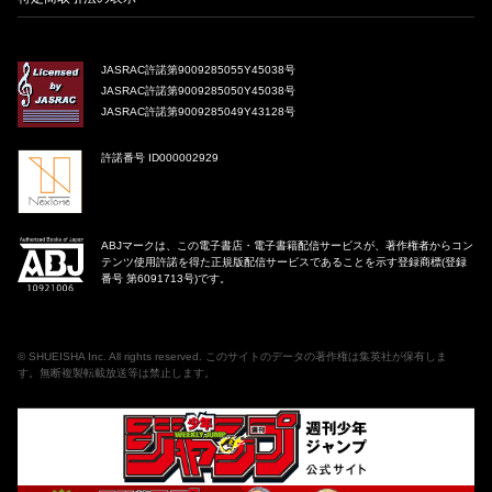
JASRAC許諾第9009285055Y45038号
JASRAC許諾第9009285050Y45038号
JASRAC許諾第9009285049Y43128号
許諾番号 ID000002929
ABJマークは、この電子書店・電子書籍配信サービスが、著作権者からコン
テンツ使用許諾を得た正規版配信サービスであることを示す登録商標(登録
番号 第6091713号)です。
©
SHUEISHA Inc
. All rights reserved. このサイトのデータの著作権は集英社が保有しま
す。無断複製転載放送等は禁止します。