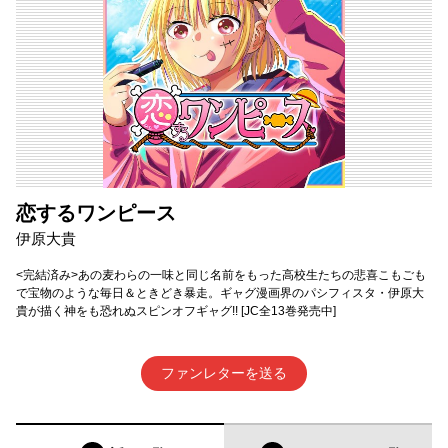
恋するワンピース
伊原大貴
<完結済み>あの麦わらの一味と同じ名前をもった高校生たちの悲喜こもごも
で宝物のような毎日＆ときどき暴走。ギャグ漫画界のパシフィスタ・伊原大
貴が描く神をも恐れぬスピンオフギャグ!! [JC全13巻発売中]
ファンレターを送る