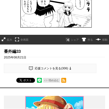
拡大
全画面
作る
移動
番外編33
2025年08月21日
応援コメントを見る(
306
)
RSSフィード
ポスト
埋め込む