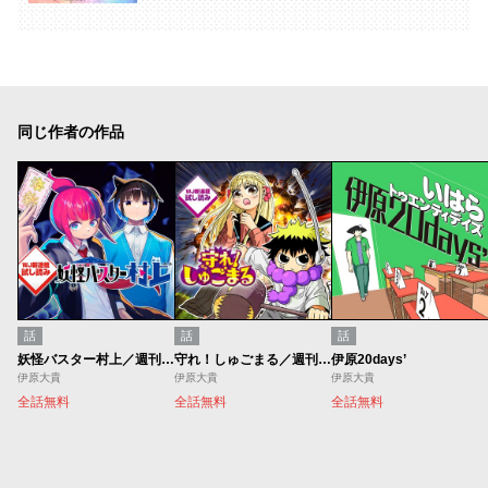
同じ作者の作品
話
話
話
妖怪バスター村上／週刊少年ジャンプ新連載試し読み
守れ！しゅごまる／週刊少年ジャンプ新連載試し読み
伊原20days’
伊原大貴
伊原大貴
伊原大貴
全話無料
全話無料
全話無料