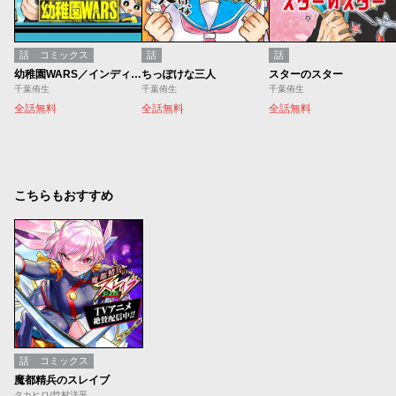
話
コミックス
話
話
幼稚園WARS／インディーズ版
ちっぽけな三人
スターのスター
千葉侑生
千葉侑生
千葉侑生
全話無料
全話無料
全話無料
こちらもおすすめ
話
コミックス
魔都精兵のスレイブ
タカヒロ/竹村洋平