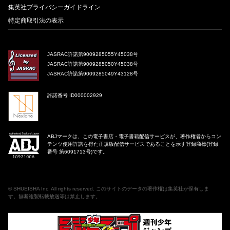
集英社プライバシーガイドライン
特定商取引法の表示
JASRAC許諾第9009285055Y45038号
JASRAC許諾第9009285050Y45038号
JASRAC許諾第9009285049Y43128号
許諾番号 ID000002929
ABJマークは、この電子書店・電子書籍配信サービスが、著作権者からコン
テンツ使用許諾を得た正規版配信サービスであることを示す登録商標(登録
番号 第6091713号)です。
©
SHUEISHA Inc
. All rights reserved. このサイトのデータの著作権は集英社が保有しま
す。無断複製転載放送等は禁止します。