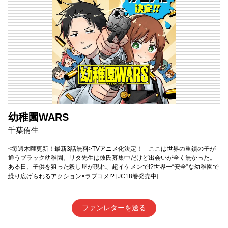
幼稚園WARS
千葉侑生
<毎週木曜更新！最新3話無料>TVアニメ化決定！ ここは世界の重鎮の子が
通うブラック幼稚園。リタ先生は彼氏募集中だけど出会いが全く無かった。
ある日、子供を狙った殺し屋が現れ、超イケメンで!?世界一“安全”な幼稚園で
繰り広げられるアクション×ラブコメ!? [JC18巻発売中]
ファンレターを送る