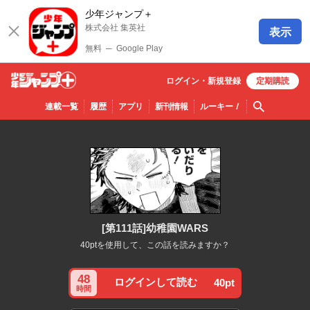
少年ジャンプ＋
株式会社 集英社
表示
無料
─
Google Play
ログイン・
新規
登録
定期購読
少年ジ
検索
連載一覧
履歴
アプリ
新刊情報
ルーキー
！
ャンプ
＋
[第111話]幼稚園WARS
40ptを使用して、この話を読みますか？
48
ログインして読む
40pt
時間