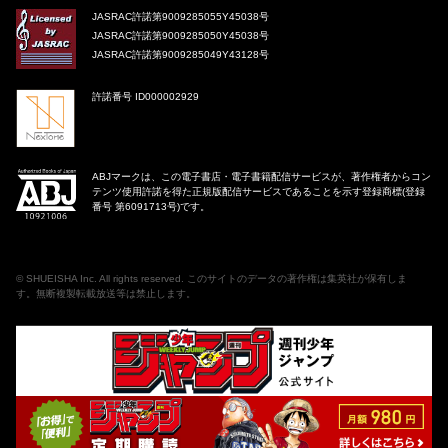
JASRAC許諾第9009285055Y45038号
JASRAC許諾第9009285050Y45038号
JASRAC許諾第9009285049Y43128号
許諾番号 ID000002929
ABJマークは、この電子書店・電子書籍配信サービスが、著作権者からコン
テンツ使用許諾を得た正規版配信サービスであることを示す登録商標(登録
番号 第6091713号)です。
©
SHUEISHA Inc
. All rights reserved. このサイトのデータの著作権は集英社が保有しま
す。無断複製転載放送等は禁止します。