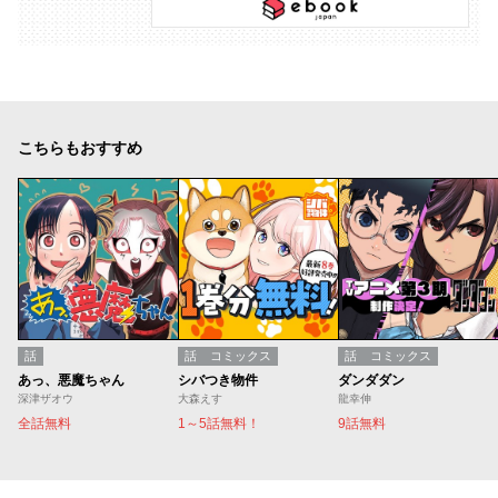
こちらもおすすめ
話
話
コミックス
話
コミックス
あっ、悪魔ちゃん
シバつき物件
ダンダダン
深津ザオウ
大森えす
龍幸伸
全話無料
1～5話無料！
9話無料