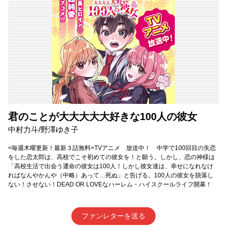
君のことが大大大大大好きな100人の彼女
中村力斗/野澤ゆき子
<毎週木曜更新！最新３話無料>TVアニメ 放送中！ 中学で100回目の失恋
をした恋太郎は、高校でこそ初めての彼女を！と願う。しかし、恋の神様は
「高校生活で出会う運命の彼女は100人！しかし彼女達は、幸せになれなけ
ればなんやかんや（中略）あって…死ぬ」と告げる。100人の彼女を脱落し
ない！させない！DEAD OR LOVEなハーレム・ハイスクールライフ開幕！
ファンレターを送る