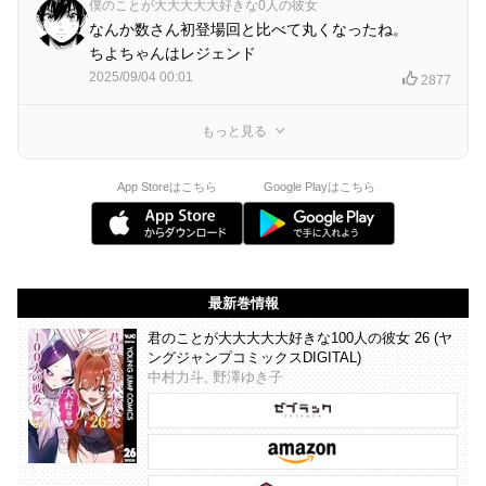
僕のことが大大大大大好きな0人の彼女
なんか数さん初登場回と比べて丸くなったね。
ちよちゃんはレジェンド
2025/09/04 00:01
2877
もっと見る
App Storeはこちら
Google Playはこちら
最新巻情報
君のことが大大大大大好きな100人の彼女 26 (ヤ
ングジャンプコミックスDIGITAL)
中村力斗, 野澤ゆき子