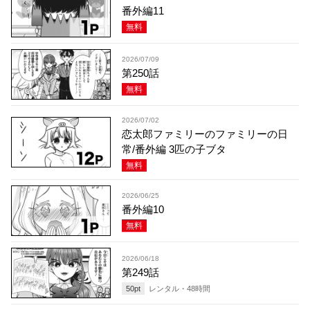
番外編11
無料
2026/07/09
第250話
無料
2026/07/02
恋太郎ファミリーのファミリーの日
常/番外編 3匹の子ブタ
無料
2026/06/25
番外編10
無料
2026/06/18
第249話
50
pt
レンタル・
48
時間