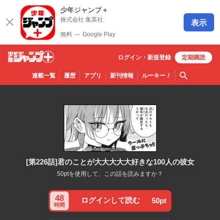
少年ジャンプ＋
株式会社 集英社
表示
無料
─
Google Play
ログイン・
新規
登録
定期購読
少年ジ
検索
連載一覧
履歴
アプリ
新刊情報
ルーキー
！
ャンプ
＋
[第226話]君のことが大大大大大好きな100人の彼女
50ptを使用して、この話を読みますか？
48
ログインして読む
50pt
時間