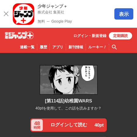
少年ジャンプ＋
株式会社 集英社
表示
無料
─
Google Play
ログイン・
新規
登録
定期購読
少年ジ
検索
連載一覧
履歴
アプリ
新刊情報
ルーキー
！
ャンプ
＋
[第114話]幼稚園WARS
40ptを使用して、この話を読みますか？
48
ログインして読む
40pt
時間