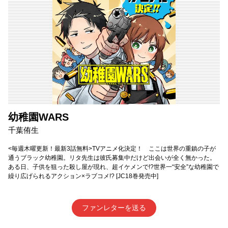
幼稚園WARS
千葉侑生
<毎週木曜更新！最新3話無料>TVアニメ化決定！ ここは世界の重鎮の子が
通うブラック幼稚園。リタ先生は彼氏募集中だけど出会いが全く無かった。
ある日、子供を狙った殺し屋が現れ、超イケメンで!?世界一“安全”な幼稚園で
繰り広げられるアクション×ラブコメ!? [JC18巻発売中]
ファンレターを送る