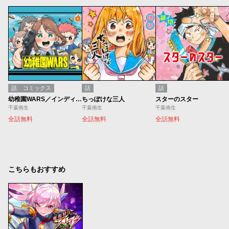
話
コミックス
話
話
幼稚園WARS／インディーズ版
ちっぽけな三人
スターのスター
千葉侑生
千葉侑生
千葉侑生
全話無料
全話無料
全話無料
こちらもおすすめ