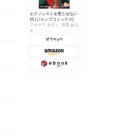
エクソシストを堕とせない
15 (ジャンプコミックス)
フカヤマ ますく, 有馬 ある
ま