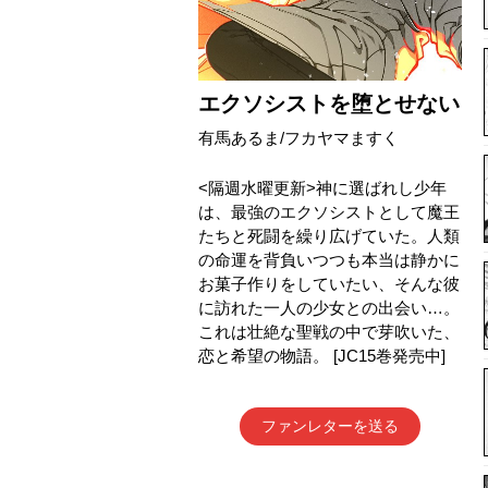
エクソシストを堕とせない
有馬あるま/フカヤマますく
<隔週水曜更新>神に選ばれし少年
は、最強のエクソシストとして魔王
たちと死闘を繰り広げていた。人類
の命運を背負いつつも本当は静かに
お菓子作りをしていたい、そんな彼
に訪れた一人の少女との出会い…。
これは壮絶な聖戦の中で芽吹いた、
恋と希望の物語。 [JC15巻発売中]
ファンレターを送る