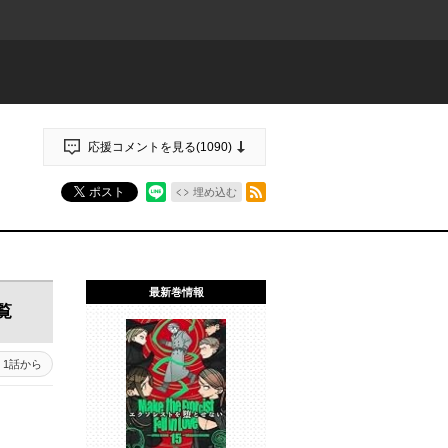
応援コメントを見る(
1090
)
RSSフィード
ポスト
埋め込む
最新巻情報
覧
1話から