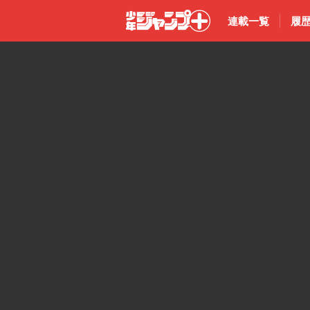
連載一覧
履
少年ジャン
プ＋