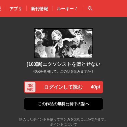
検索
歴
アプリ
新刊情報
ルーキー
！
[103話]エクソシストを堕とせない
40ptを使用して、この話を読みますか？
48
40pt
ログインして読む
時間
この作品の
無料公開中の話へ
購入したポイントを使ってマンガを読むことができます。
ポイントについて